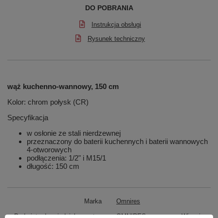
DO POBRANIA
Instrukcja obsługi
Rysunek techniczny
wąż kuchenno-wannowy, 150 cm
Kolor: chrom połysk (CR)
Specyfikacja
w osłonie ze stali nierdzewnej
przeznaczony do baterii kuchennych i baterii wannowych
4-otworowych
podłączenia: 1/2" i M15/1
długość: 150 cm
Marka
Omnires
Podmiot odpowiedzialny za ten
OMNIRES sp. z o. o.
Więcej