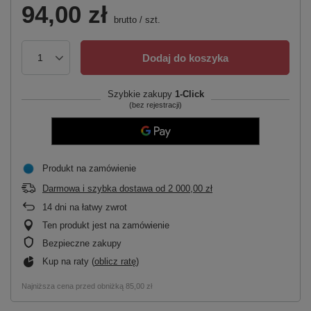
94,00 zł
brutto
/
szt.
Dodaj do koszyka
Szybkie zakupy
1-Click
(bez rejestracji)
Produkt na zamówienie
Darmowa i szybka dostawa
od
2 000,00 zł
14
dni na łatwy zwrot
Ten produkt jest na zamówienie
Bezpieczne zakupy
Kup na raty (
oblicz ratę
)
Najniższa cena przed obniżką
85,00 zł