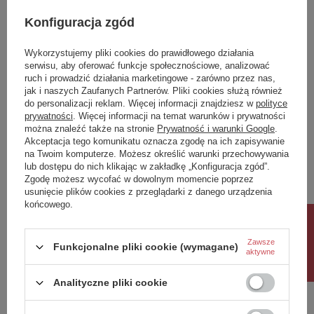
produkt na terenie UE
Konfiguracja zgód
Symbol
062CR
Wykorzystujemy pliki cookies do prawidłowego działania
Potrzebujesz pomocy? Masz pytania?
serwisu, aby oferować funkcje społecznościowe, analizować
ruch i prowadzić działania marketingowe - zarówno przez nas,
Zadaj pytanie a my odpowiemy niezwłocznie,
jak i naszych Zaufanych Partnerów. Pliki cookies służą również
Zadaj pytanie
najciekawsze pytania i odpowiedzi publikując
dla innych.
do personalizacji reklam. Więcej informacji znajdziesz w
polityce
prywatności
. Więcej informacji na temat warunków i prywatności
można znaleźć także na stronie
Prywatność i warunki Google
.
Akceptacja tego komunikatu oznacza zgodę na ich zapisywanie
Napisz swoją opinię
na Twoim komputerze. Możesz określić warunki przechowywania
lub dostępu do nich klikając w zakładkę „Konfiguracja zgód”.
Zgodę możesz wycofać w dowolnym momencie poprzez
usunięcie plików cookies z przeglądarki z danego urządzenia
Twoja ocena:
końcowego.
5/5
Rabat 10%
Zawsze
Funkcjonalne pliki cookie (wymagane)
aktywne
Treść twojej opinii
Analityczne pliki cookie