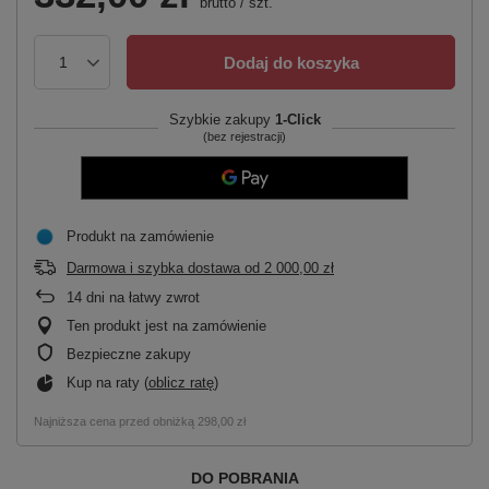
brutto
/
szt.
Dodaj do koszyka
Szybkie zakupy
1-Click
(bez rejestracji)
Produkt na zamówienie
Darmowa i szybka dostawa
od
2 000,00 zł
14
dni na łatwy zwrot
Ten produkt jest na zamówienie
Bezpieczne zakupy
Kup na raty (
oblicz ratę
)
Najniższa cena przed obniżką
298,00 zł
DO POBRANIA