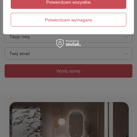
Potwierdzam wszystkie
Dodaj własne zdjęcie produktu:
Potwierdzam wymagane
Twoje imię
Twój email
Wyślij opinię