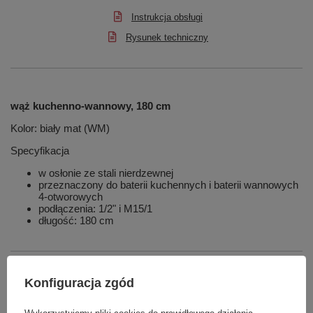
Instrukcja obsługi
Rysunek techniczny
wąż kuchenno-wannowy, 180 cm
Kolor: biały mat (WM)
Specyfikacja
w osłonie ze stali nierdzewnej
przeznaczony do baterii kuchennych i baterii wannowych
4-otworowych
podłączenia: 1/2" i M15/1
długość: 180 cm
Marka
Omnires
Konfiguracja zgód
Podmiot odpowiedzialny za ten
OMNIRES sp. z o. o.
Więcej
produkt na terenie UE