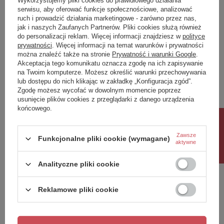
Wykorzystujemy pliki cookies do prawidłowego działania
Symbol
062MWM
serwisu, aby oferować funkcje społecznościowe, analizować
ruch i prowadzić działania marketingowe - zarówno przez nas,
jak i naszych Zaufanych Partnerów. Pliki cookies służą również
Potrzebujesz pomocy? Masz pytania?
do personalizacji reklam. Więcej informacji znajdziesz w
polityce
prywatności
. Więcej informacji na temat warunków i prywatności
Zadaj pytanie a my odpowiemy niezwłocznie,
Zadaj pytanie
najciekawsze pytania i odpowiedzi publikując
można znaleźć także na stronie
Prywatność i warunki Google
.
dla innych.
Akceptacja tego komunikatu oznacza zgodę na ich zapisywanie
na Twoim komputerze. Możesz określić warunki przechowywania
lub dostępu do nich klikając w zakładkę „Konfiguracja zgód”.
Zgodę możesz wycofać w dowolnym momencie poprzez
Napisz swoją opinię
usunięcie plików cookies z przeglądarki z danego urządzenia
końcowego.
Rabat 10%
Twoja ocena:
Zawsze
5/5
Funkcjonalne pliki cookie (wymagane)
aktywne
Analityczne pliki cookie
Treść twojej opinii
Reklamowe pliki cookie