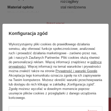
rozciągliwy
Materiał oplotu
stal nierdzewna
Materiał końcówki
mosiądz
Końcówka przy baterii - rodzaj
stożkowa
Pokaż więcej
Końcówka przy baterii -
1/2''
wymiar
Konfiguracja zgód
Końcówka przy słuchawce -
stożkowa
rodzaj
Marka
Deante
Wykorzystujemy pliki cookies do prawidłowego działania
Końcówka przy słuchawce -
1/2''
serwisu, aby oferować funkcje społecznościowe, analizować
Podmiot odpowiedzialny za ten
Deante Sp. z o. o.
Więcej
wymiar
ruch i prowadzić działania marketingowe - zarówno przez nas,
produkt na terenie UE
jak i naszych Zaufanych Partnerów. Pliki cookies służą również
Reduktor przepływu wody
6
Symbol
XDCA7VFA1
do personalizacji reklam. Więcej informacji znajdziesz w
polityce
[l/min]
prywatności
. Więcej informacji na temat warunków i prywatności
Anti-twist
2
można znaleźć także na stronie
Prywatność i warunki Google
.
Potrzebujesz pomocy? Masz pytania?
Slim
Tak
Akceptacja tego komunikatu oznacza zgodę na ich zapisywanie
na Twoim komputerze. Możesz określić warunki przechowywania
Zadaj pytanie a my odpowiemy niezwłocznie,
Zadaj pytanie
najciekawsze pytania i odpowiedzi publikując
lub dostępu do nich klikając w zakładkę „Konfiguracja zgód”.
dla innych.
Zgodę możesz wycofać w dowolnym momencie poprzez
usunięcie plików cookies z przeglądarki z danego urządzenia
końcowego.
Napisz swoją opinię
Zawsze