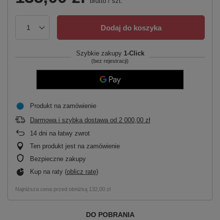
brutto
/
szt.
Dodaj do koszyka
Szybkie zakupy
1-Click
(bez rejestracji)
Produkt na zamówienie
Darmowa i szybka dostawa
od
2 000,00 zł
14
dni na łatwy zwrot
Ten produkt jest na zamówienie
Bezpieczne zakupy
Kup na raty (
oblicz ratę
)
Najniższa cena przed obniżką
132,00 zł
DO POBRANIA