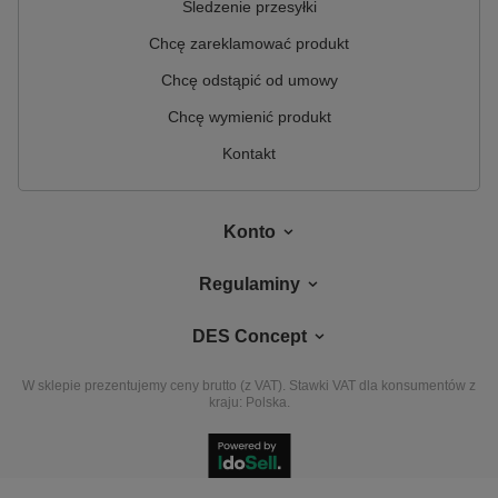
Śledzenie przesyłki
Chcę zareklamować produkt
Chcę odstąpić od umowy
Chcę wymienić produkt
Kontakt
Konto
Regulaminy
DES Concept
W sklepie prezentujemy ceny brutto (z VAT).
Stawki VAT dla konsumentów z
kraju:
Polska
.