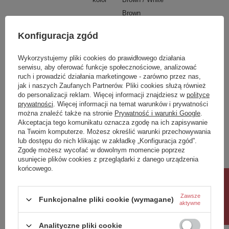
Brown
Ilość pudeł
1
Konfiguracja zgód
materiał
Stoneware
Wykorzystujemy pliki cookies do prawidłowego działania
Przeznaczenie
Indoor
serwisu, aby oferować funkcje społecznościowe, analizować
ruch i prowadzić działania marketingowe - zarówno przez nas,
Wykończenie nóg
0
jak i naszych Zaufanych Partnerów. Pliki cookies służą również
Czy wymagany montaż
0
do personalizacji reklam. Więcej informacji znajdziesz w
polityce
prywatności
. Więcej informacji na temat warunków i prywatności
Dostępność
Produkt na zamówienie! Zapytaj
można znaleźć także na stronie
Prywatność i warunki Google
.
o czas oczekiwania i dostępność
Akceptacja tego komunikatu oznacza zgodę na ich zapisywanie
produktu.
na Twoim komputerze. Możesz określić warunki przechowywania
lub dostępu do nich klikając w zakładkę „Konfiguracja zgód”.
Potrzebujesz pomocy? Masz pytania?
Zgodę możesz wycofać w dowolnym momencie poprzez
usunięcie plików cookies z przeglądarki z danego urządzenia
Zadaj pytanie a my odpowiemy niezwłocznie,
końcowego.
Zadaj pytanie
najciekawsze pytania i odpowiedzi publikując
dla innych.
Rabat 10%
Zawsze
Funkcjonalne pliki cookie (wymagane)
aktywne
Napisz swoją opinię
Analityczne pliki cookie