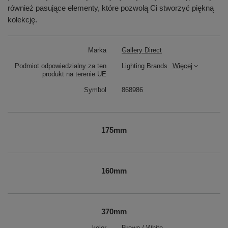
również pasujące elementy, które pozwolą Ci stworzyć piękną
kolekcję.
Marka
Gallery Direct
Podmiot odpowiedzialny za ten
Lighting Brands
Więcej
produkt na terenie UE
Symbol
868986
175mm
160mm
370mm
kolor
Brown / White