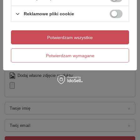
Twoja ocena:
Reklamowe pliki cookie
5/5
Treść twojej opinii
Potwierdzam wszystkie
Potwierdzam wymagane
Dodaj własne zdjęcie produktu:
Twoje imię
Twój email