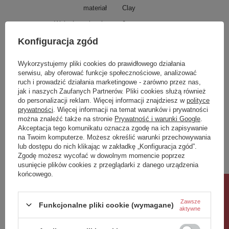
materiał
Clay
Wykończenie nóg
0
Czy wymagany montaż
0
Konfiguracja zgód
Dostępność
Produkt na zamówienie! Zapytaj
Wykorzystujemy pliki cookies do prawidłowego działania
o czas oczekiwania i dostępność
produktu.
serwisu, aby oferować funkcje społecznościowe, analizować
ruch i prowadzić działania marketingowe - zarówno przez nas,
jak i naszych Zaufanych Partnerów. Pliki cookies służą również
Potrzebujesz pomocy? Masz pytania?
do personalizacji reklam. Więcej informacji znajdziesz w
polityce
Zadaj pytanie a my odpowiemy niezwłocznie,
prywatności
. Więcej informacji na temat warunków i prywatności
Zadaj pytanie
najciekawsze pytania i odpowiedzi publikując
można znaleźć także na stronie
Prywatność i warunki Google
.
dla innych.
Akceptacja tego komunikatu oznacza zgodę na ich zapisywanie
na Twoim komputerze. Możesz określić warunki przechowywania
lub dostępu do nich klikając w zakładkę „Konfiguracja zgód”.
Zgodę możesz wycofać w dowolnym momencie poprzez
Napisz swoją opinię
usunięcie plików cookies z przeglądarki z danego urządzenia
końcowego.
Rabat 10%
Twoja ocena:
5/5
Zawsze
Funkcjonalne pliki cookie (wymagane)
aktywne