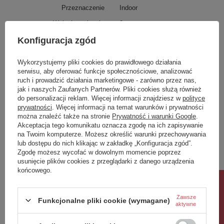
Przeznaczenie
Indoor
Wykończenie nóg
0
Czy wymagany montaż
0
Konfiguracja zgód
Dostępność
Produkt na zamówienie! Zapytaj
Wykorzystujemy pliki cookies do prawidłowego działania
o czas oczekiwania i dostępność
produktu.
serwisu, aby oferować funkcje społecznościowe, analizować
ruch i prowadzić działania marketingowe - zarówno przez nas,
jak i naszych Zaufanych Partnerów. Pliki cookies służą również
Potrzebujesz pomocy? Masz pytania?
do personalizacji reklam. Więcej informacji znajdziesz w
polityce
Zadaj pytanie a my odpowiemy niezwłocznie,
prywatności
. Więcej informacji na temat warunków i prywatności
Zadaj pytanie
najciekawsze pytania i odpowiedzi publikując
można znaleźć także na stronie
Prywatność i warunki Google
.
dla innych.
Akceptacja tego komunikatu oznacza zgodę na ich zapisywanie
na Twoim komputerze. Możesz określić warunki przechowywania
lub dostępu do nich klikając w zakładkę „Konfiguracja zgód”.
Zgodę możesz wycofać w dowolnym momencie poprzez
Napisz swoją opinię
usunięcie plików cookies z przeglądarki z danego urządzenia
końcowego.
Rabat 10%
Twoja ocena:
5/5
Zawsze
Funkcjonalne pliki cookie (wymagane)
aktywne