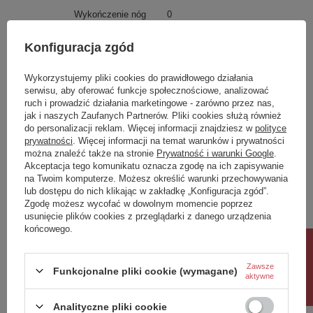
Wykończenie nóg
0
Czy wymagany montaż
0
Konfiguracja zgód
Dostępność
Produkt na zamówienie! Zapytaj
o czas oczekiwania i dostępność
Wykorzystujemy pliki cookies do prawidłowego działania
produktu.
serwisu, aby oferować funkcje społecznościowe, analizować
ruch i prowadzić działania marketingowe - zarówno przez nas,
Potrzebujesz pomocy? Masz pytania?
jak i naszych Zaufanych Partnerów. Pliki cookies służą również
do personalizacji reklam. Więcej informacji znajdziesz w
polityce
Zadaj pytanie a my odpowiemy niezwłocznie,
prywatności
. Więcej informacji na temat warunków i prywatności
Zadaj pytanie
najciekawsze pytania i odpowiedzi publikując
dla innych.
można znaleźć także na stronie
Prywatność i warunki Google
.
Akceptacja tego komunikatu oznacza zgodę na ich zapisywanie
na Twoim komputerze. Możesz określić warunki przechowywania
lub dostępu do nich klikając w zakładkę „Konfiguracja zgód”.
Napisz swoją opinię
Zgodę możesz wycofać w dowolnym momencie poprzez
usunięcie plików cookies z przeglądarki z danego urządzenia
końcowego.
Rabat 10%
Twoja ocena:
5/5
Zawsze
Funkcjonalne pliki cookie (wymagane)
aktywne
Treść twojej opinii
Analityczne pliki cookie