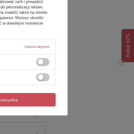
alizować ruch i prowadzić
do personalizacji reklam.
na znaleźć także na stronie
puterze. Możesz określić
fać w dowolnym momencie
Rabat 10%
Zawsze aktywne
wszystkie