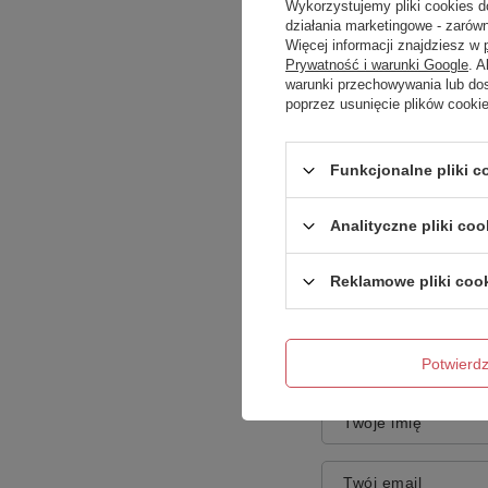
Wykorzystujemy pliki cookies d
działania marketingowe - zarówn
Więcej informacji znajdziesz w
Prywatność i warunki Google
. 
warunki przechowywania lub do
poprzez usunięcie plików cooki
Funkcjonalne pliki 
Treść twojej opinii
Analityczne pliki coo
Reklamowe pliki coo
Dodaj własne zdję
Potwier
Twoje imię
Twój email