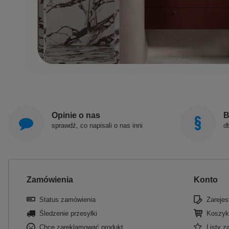
Opinie o nas
B
sprawdź, co napisali o nas inni
d
Zamówienia
Konto
Status zamówienia
Zarejest
Śledzenie przesyłki
Koszyk
Chcę zareklamować produkt
Listy 