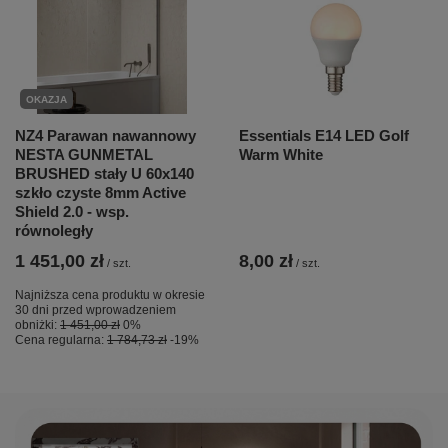
OKAZJA
NZ4 Parawan nawannowy
Essentials E14 LED Golf
NESTA GUNMETAL
Warm White
BRUSHED stały U 60x140
szkło czyste 8mm Active
Shield 2.0 - wsp.
równoległy
1 451,00 zł
8,00 zł
/
szt.
/
szt.
Najniższa cena produktu w okresie
30 dni przed wprowadzeniem
obniżki:
1 451,00 zł
0%
Cena regularna:
1 784,73 zł
-19%