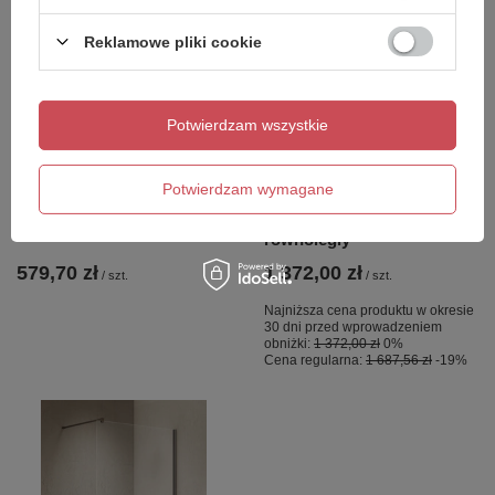
Reklamowe pliki cookie
OKAZJA
Potwierdzam wszystkie
ICONIC bateria bidetowa
NZ4 Parawan nawannowy
podtynkowa ze słuchawką
NESTA GUNMETAL
bidetową i wężem, chrom
BRUSHED stały U 50x140
Potwierdzam wymagane
szkło czyste 8mm Active
Shield 2.0 - wsp.
równoległy
579,70 zł
1 372,00 zł
/
szt.
/
szt.
Najniższa cena produktu w okresie
30 dni przed wprowadzeniem
obniżki:
1 372,00 zł
0%
Cena regularna:
1 687,56 zł
-19%