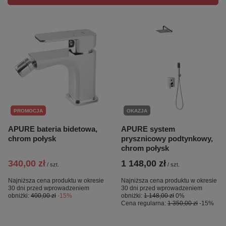
PROMOCJA
OKAZJA
APURE bateria bidetowa,
APURE system
chrom połysk
prysznicowy podtynkowy,
chrom połysk
340,00 zł
1 148,00 zł
/
szt.
/
szt.
Najniższa cena produktu w okresie
Najniższa cena produktu w okresie
30 dni przed wprowadzeniem
30 dni przed wprowadzeniem
obniżki:
400,00 zł
-15%
obniżki:
1 148,00 zł
0%
Cena regularna:
1 350,00 zł
-15%