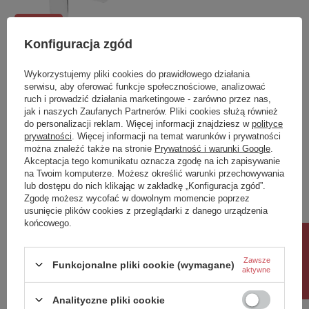
PROMOCJA
Konfiguracja zgód
APURE bateria
prysznicowo-wannowa
podtynkowa, chrom połysk
Wykorzystujemy pliki cookies do prawidłowego działania
serwisu, aby oferować funkcje społecznościowe, analizować
476,00 zł
/
szt.
ruch i prowadzić działania marketingowe - zarówno przez nas,
jak i naszych Zaufanych Partnerów. Pliki cookies służą również
Najniższa cena produktu w okresie
do personalizacji reklam. Więcej informacji znajdziesz w
polityce
30 dni przed wprowadzeniem
prywatności
. Więcej informacji na temat warunków i prywatności
obniżki:
559,99 zł
-15%
można znaleźć także na stronie
Prywatność i warunki Google
.
Akceptacja tego komunikatu oznacza zgodę na ich zapisywanie
na Twoim komputerze. Możesz określić warunki przechowywania
lub dostępu do nich klikając w zakładkę „Konfiguracja zgód”.
Polecamy
Zgodę możesz wycofać w dowolnym momencie poprzez
usunięcie plików cookies z przeglądarki z danego urządzenia
końcowego.
Rabat 10%
Zawsze
Funkcjonalne pliki cookie (wymagane)
aktywne
Analityczne pliki cookie