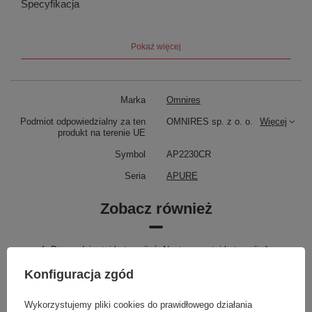
Specyfikacja
zasięg wylewki: 16 cm
Pokaż więcej
Marka
Omnires
Podmiot odpowiedzialny za ten
OMNIRES sp. z o. o.
Więcej
produkt na terenie UE
Symbol
AP2230CR
Seria
APURE
Zobacz również
Poprzedni z tej kategorii
Następny z tej kategorii
Konfiguracja zgód
Wykorzystujemy pliki cookies do prawidłowego działania