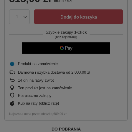
brutto
/
szt.
Dodaj do koszyka
Szybkie zakupy
1-Click
(bez rejestracji)
Produkt na zamówienie
Darmowa i szybka dostawa
od
2 000,00 zł
14
dni na łatwy zwrot
Ten produkt jest na zamówienie
Bezpieczne zakupy
Kup na raty (
oblicz ratę
)
Najniższa cena przed obniżką
609,99 zł
DO POBRANIA