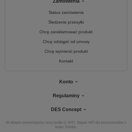
Zamówienia
Status zamówienia
Śledzenie przesyłki
Chcę zareklamować produkt
Chcę odstąpić od umowy
Chcę wymienić produkt
Kontakt
Konto
Regulaminy
DES Concept
W sklepie prezentujemy ceny brutto (z VAT).
Stawki VAT dla konsumentów z
kraju:
Polska
.