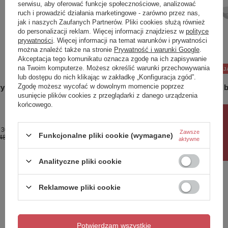
serwisu, aby oferować funkcje społecznościowe, analizować
ruch i prowadzić działania marketingowe - zarówno przez nas,
jak i naszych Zaufanych Partnerów. Pliki cookies służą również
do personalizacji reklam. Więcej informacji znajdziesz w
polityce
prywatności
. Więcej informacji na temat warunków i prywatności
można znaleźć także na stronie
Prywatność i warunki Google
.
Akceptacja tego komunikatu oznacza zgodę na ich zapisywanie
na Twoim komputerze. Możesz określić warunki przechowywania
PROMOCJA
PROMOCJ
lub dostępu do nich klikając w zakładkę „Konfiguracja zgód”.
Zgodę możesz wycofać w dowolnym momencie poprzez
wy
APURE bateria prysznicowa, chrom
APURE ba
usunięcie plików cookies z przeglądarki z danego urządzenia
połysk
połysk
końcowego.
383,00 zł
332,00 
/
szt.
Rabat 10%
 30 dni
Najniższa cena produktu w okresie 30 dni
Najniższa c
Zawsze
Funkcjonalne pliki cookie (wymagane)
48,00 zł
0%
przed wprowadzeniem obniżki:
450,00 zł
-14%
przed wpro
aktywne
Analityczne pliki cookie
Potrzebujesz pomocy? Masz pytania?
Reklamowe pliki cookie
Zadaj pytanie a my odpowiemy niezwłocznie,
Zadaj pytanie
najciekawsze pytania i odpowiedzi publikując
dla innych.
Potwierdzam wszystkie