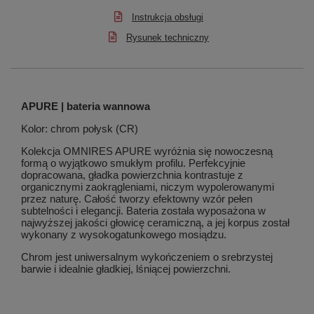
Instrukcja obsługi
Rysunek techniczny
APURE | bateria wannowa
Kolor: chrom połysk (CR)
Kolekcja OMNIRES APURE wyróżnia się nowoczesną
formą o wyjątkowo smukłym profilu. Perfekcyjnie
dopracowana, gładka powierzchnia kontrastuje z
organicznymi zaokrągleniami, niczym wypolerowanymi
przez naturę. Całość tworzy efektowny wzór pełen
subtelności i elegancji. Bateria została wyposażona w
najwyższej jakości głowicę ceramiczną, a jej korpus został
wykonany z wysokogatunkowego mosiądzu.
Chrom jest uniwersalnym wykończeniem o srebrzystej
barwie i idealnie gładkiej, lśniącej powierzchni.