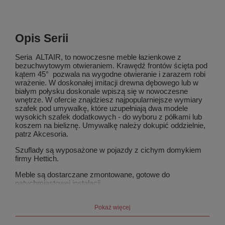
Opis Serii
Seria ALTAIR, to nowoczesne meble łazienkowe z
bezuchwytowym otwieraniem. Krawędź frontów ścięta pod
kątem 45
°
pozwala na wygodne otwieranie i zarazem robi
wrażenie. W doskonałej imitacji drewna dębowego lub w
białym połysku doskonale wpiszą się w nowoczesne
wnętrze. W ofercie znajdziesz najpopularniejsze wymiary
szafek pod umywalkę, które uzupełniają dwa modele
wysokich szafek dodatkowych - do wyboru z półkami lub
koszem na bieliznę. Umywalkę należy dokupić oddzielnie,
patrz Akcesoria.
Szuflady są wyposażone w pojazdy z cichym domykiem
firmy Hettich.
Meble są dostarczane zmontowane, gotowe do
natychmiastowej instalacji.
Zainstaluj meble na płaskiej ścianie. Przy zdeforomowaniu
korpusu szafki może dojść do nieprawidłowego
Pokaż więcej
funkcjonowania mechanizmu domykającego drzwiczki lub
szufladę. Nie wystawiaj mebli na działanie wilgoci i kontaktu