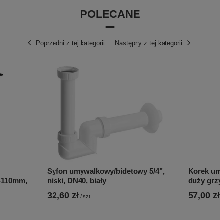
POLECANE
Poprzedni z tej kategorii
Następny z tej kategorii
Syfon umywalkowy/bidetowy 5/4",
Korek umy
-110mm,
niski, DN40, biały
duży grz
32,60 zł
57,00 zł
/
szt.