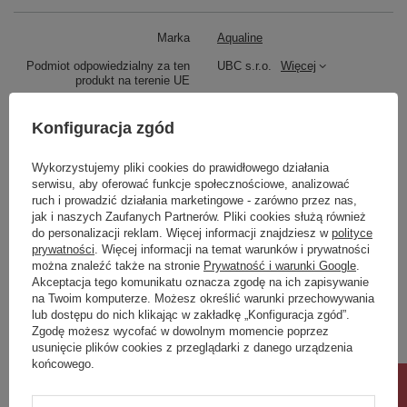
z wodą.
Po kąpieli należy prawidłowo przewietrzyć łazienkę. Użyj
uszczelniacza silikonowego, aby zapobiec zaciekaniu
Marka
Aqualine
wody za szafkę.
Podmiot odpowiedzialny za ten
UBC s.r.o.
Więcej
Cichy domyk
produkt na terenie UE
Symbol
AI655
Szuflady naszych mebli wyposażone są w prowadnice z
Konfiguracja zgód
systemem powolnego i cichego domyku. Wystarczy jedno
Seria
ALTAIR
pchnięcie i szuflada domknie się sama, cicho i delikatnie.
Produkt na zamówienie czas
0
Wykorzystujemy pliki cookies do prawidłowego działania
Właściwości
oczekiwania na dostawę z
serwisu, aby oferować funkcje społecznościowe, analizować
produkcji (dni):
ruch i prowadzić działania marketingowe - zarówno przez nas,
Marka
AQUALINE
jak i naszych Zaufanych Partnerów. Pliki cookies służą również
Gwarancja w miesiącach
24
Seria
ALTAIR
do personalizacji reklam. Więcej informacji znajdziesz w
polityce
prywatności
. Więcej informacji na temat warunków i prywatności
kolor
czarny
3D model
TAK
można znaleźć także na stronie
Prywatność i warunki Google
.
Rozmiar
51,8x72,5x45,2 cm
Akceptacja tego komunikatu oznacza zgodę na ich zapisywanie
Zobacz również
Szerokość
518 mm
na Twoim komputerze. Możesz określić warunki przechowywania
lub dostępu do nich klikając w zakładkę „Konfiguracja zgód”.
Wysokość
725 mm
Zgodę możesz wycofać w dowolnym momencie poprzez
Głębokość
452 mm
Poprzedni z tej kategorii
Następny z tej kategorii
usunięcie plików cookies z przeglądarki z danego urządzenia
Kolor
Czarny
końcowego.
Materiał
MDF/laminat
Instalacja
Zawieszenie/do postawienia