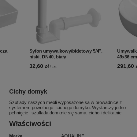
cza
Syfon umywalkowy/bidetowy 5/4",
Umywalka
niski, DN40, biały
49x36 cm,
32,60 zł
291,60 
/
szt.
Cichy domyk
Szuflady naszych mebli wyposażone są w prowadnice z
systemem powolnego i cichego domyku. Wystarczy jedno
pchnięcie i szuflada domknie się sama, cicho i delikatnie.
Właściwości
Marka
AQUALINE