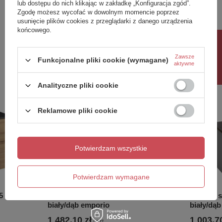
lub dostępu do nich klikając w zakładkę „Konfiguracja zgód”.
Zgodę możesz wycofać w dowolnym momencie poprzez
kolor
brązowy
usunięcie plików cookies z przeglądarki z danego urządzenia
końcowego.
Zobacz również
Rabat 10%
Zawsze
Funkcjonalne pliki cookie (wymagane)
aktywne
Poprzedni z tej kategorii
Następny z tej kategorii
Analityczne pliki cookie
Reklamowe pliki cookie
Potwierdzam wszystkie
Potwierdzam wymagane
5 cm, dąb
ALTAIR szafka z blatem 78,5 cm,
ALTAIR s
biały/dąb emporio
biały/dą
1 482,10 zł
1 003,70
/
szt.