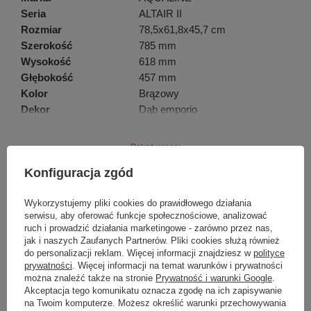
Seria
ALTAIR II
Rozmiar
78,5x61,8x45,7 cm
Szerokość
785 mm
Wysokość
618 mm
Głębokość
457 mm
Kolor
Brązowy
Dekor
Dąb emporio
Materiał
MDF/laminat
Instalacja
Zawieszane na ścianie
Pokaż więcej
Typ szafki
Szuflady
Konfiguracja zgód
Typ umywalki
Umywalka nablatowa
Wyposażenie
Cichy domyk
Marka
Aqualine
Wykorzystujemy pliki cookies do prawidłowego działania
Opakowanie nie zawiera
Umywalka
serwisu, aby oferować funkcje społecznościowe, analizować
Waga / szt.
38.7500 kg
Symbol
AI380-02
ruch i prowadzić działania marketingowe - zarówno przez nas,
Opakowanie
2 szt.
jak i naszych Zaufanych Partnerów. Pliki cookies służą również
Seria
ALTAIR II
EAN
8590913974632
do personalizacji reklam. Więcej informacji znajdziesz w
polityce
Produkt na zamówienie czas
0
prywatności
. Więcej informacji na temat warunków i prywatności
Gwarancja
2 lata
oczekiwania na dostawę z
można znaleźć także na stronie
Prywatność i warunki Google
.
10
produkcji (dni):
Akceptacja tego komunikatu oznacza zgodę na ich zapisywanie
na Twoim komputerze. Możesz określić warunki przechowywania
Gwarancja w miesiącach
24