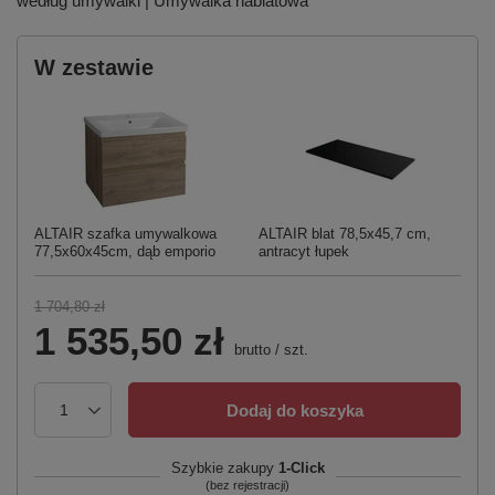
według umywalki | Umywalka nablatowa
W zestawie
ALTAIR szafka umywalkowa
ALTAIR blat 78,5x45,7 cm,
77,5x60x45cm, dąb emporio
antracyt łupek
1 704,80 zł
1 535,50 zł
brutto
/
szt.
Dodaj do koszyka
Szybkie zakupy
1-Click
(bez rejestracji)