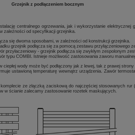
Grzejnik z podłączeniem bocznym
nstalację centralnego ogrzewania, jak i wykorzystanie elektryczn
 zależności od specyfikacji grzejnika.
cza się dwoma sposobami, w zależności od konstrukcji grzejnika.
zypadku grzejnik podłącza się za pomocą zestawu przyłączeniowego
 zawór przyłaczeniowy - grzejnik podłącza się zwykłym zespolonym 
r typu COMBI. Istnieje możliwość zastosowania zaworu manualnego
 ciepłej wody może być podłączony jak z lewej, tak z prawej strony
zymuje ustawioną temperaturę wewnątrz urządzenia. Zawór termos
 komplecie ze złączką zaciskową do najczęściej stosowanych rur
rów w ścianie zalecamy zastosowanie rozetek maskujących.