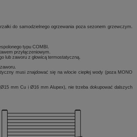
ej grzałki do samodzielnego ogrzewania poza sezonem grzewczym.
 zespolonego typu COMBI.
zestawem przyłączeniowym.
 lub zaworu z głowicą termostatyczną.
 zaworu.
tatyczny musi znajdować się na wlocie ciepłej wody (poza MONO
 (Ø15 mm Cu i Ø16 mm Alupex), nie trzeba dokupować dalszych