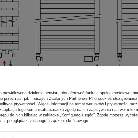
Grzejnik z podłączeniem boc
o prawidłowego działania serwisu, aby oferować funkcje społecznościowe, an
o przez nas, jak i naszych Zaufanych Partnerów. Pliki cookies służą również 
polityce prywatności
. Więcej informacji na temat warunków i prywatności moż
Akceptacja tego komunikatu oznacza zgodę na ich zapisywanie na Twoim kom
 pomocą grzałki, należy dodatkowo dokupić zaślepkę ½" do grzejnik
stępu do nich klikając w zakładkę „Konfiguracja zgód”. Zgodę możesz wyco
.
es z przeglądarki z danego urządzenia końcowego.
ież zastosowanie niezamarzającego płynu LIKIDO, który równiez zap
yfikacją techniczna grzejnika. Grzałki z termostatem regulują temp