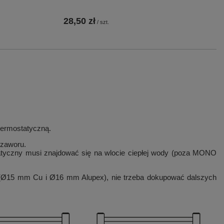
28,50 zł
/
szt.
termostatyczną.
 zaworu.
tatyczny musi znajdować się na wlocie ciepłej wody (poza MONO
 (Ø15 mm Cu i Ø16 mm Alupex), nie trzeba dokupować dalszych