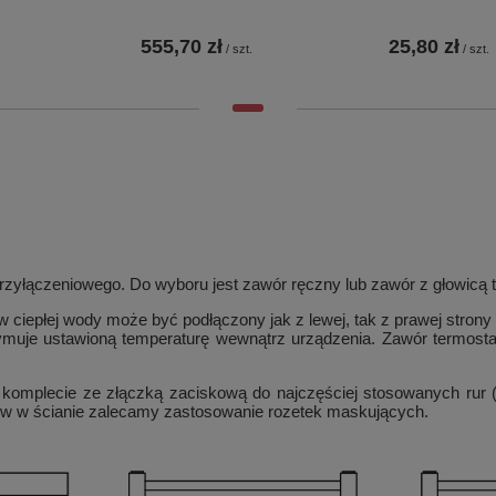
555,70 zł
25,80 zł
/
szt.
/
szt.
zyłączeniowego. Do wyboru jest zawór ręczny lub zawór z głowicą 
 ciepłej wody może być podłączony jak z lewej, tak z prawej strony
zymuje ustawioną temperaturę wewnątrz urządzenia. Zawór termos
 komplecie ze złączką zaciskową do najczęściej stosowanych rur
rów w ścianie zalecamy zastosowanie rozetek maskujących.