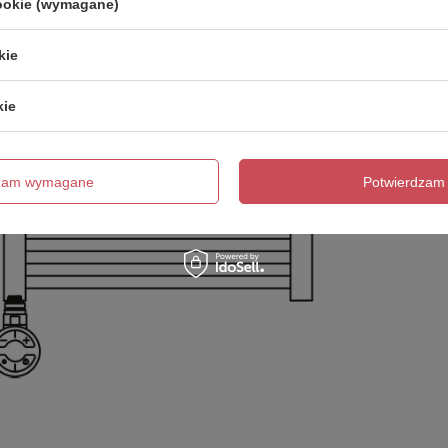
cookie (wymagane)
kie
kie
dzam wymagane
Potwierdzam 