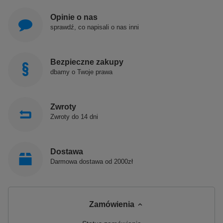
Waga / szt.
9.5000 kg
Opinie o nas
Opakowanie
1 szt.
sprawdź, co napisali o nas inni
EAN
8590913947674
Taric
73221900
Gwarancja
2 lata
Bezpieczne zakupy
dbamy o Twoje prawa
Zwroty
Zwroty do 14 dni
Dostawa
Darmowa dostawa od 2000zł
Zamówienia