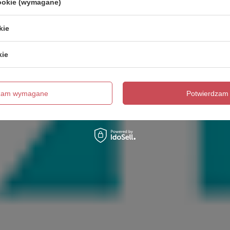
cookie (wymagane)
kie
kie
dzam wymagane
Potwierdzam 