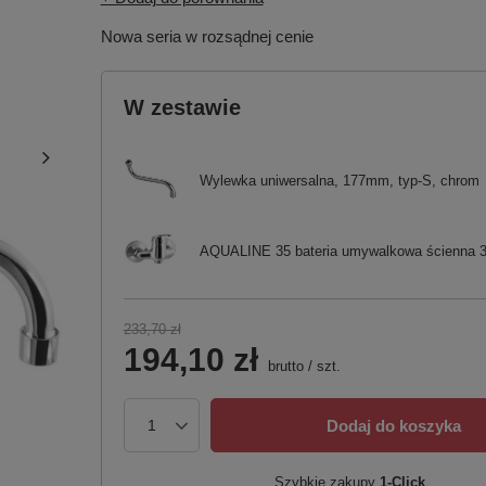
Nowa seria w rozsądnej cenie
W zestawie
Wylewka uniwersalna, 177mm, typ-S, chrom
AQUALINE 35 bateria umywalkowa ścienna 3
233,70 zł
194,10 zł
brutto
/
szt.
Dodaj do koszyka
Szybkie zakupy
1-Click