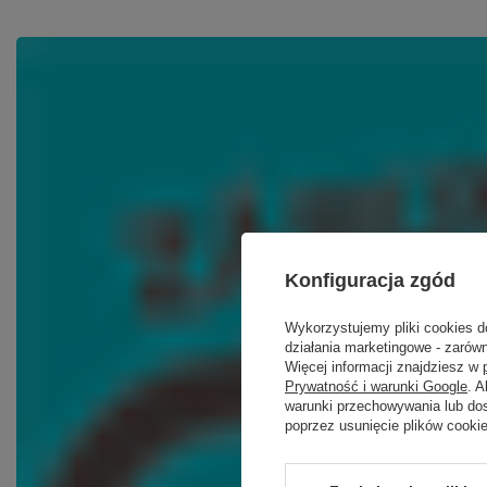
Konfiguracja zgód
Wykorzystujemy pliki cookies d
działania marketingowe - zarówn
Więcej informacji znajdziesz w
Prywatność i warunki Google
. 
warunki przechowywania lub do
poprzez usunięcie plików cooki