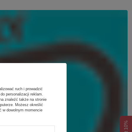
alizować ruch i prowadzić
do personalizacji reklam.
na znaleźć także na stronie
puterze. Możesz określić
fać w dowolnym momencie