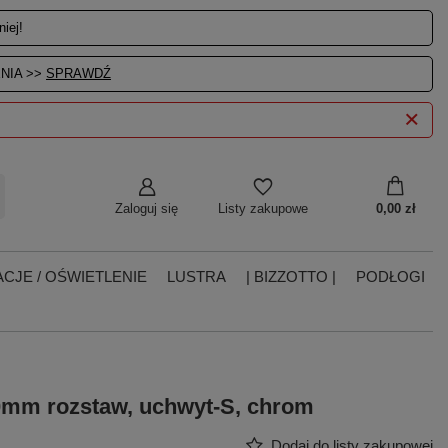
iej!
NIA >>
SPRAWDŹ
Zaloguj się
0,00 zł
Listy zakupowe
CJE / OŚWIETLENIE
LUSTRA
| BIZZOTTO |
PODŁOGI
0mm rozstaw, uchwyt-S, chrom
Dodaj do listy zakupowej