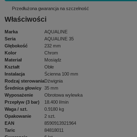
P
rzedłużona gwarancja na szczelność
Właściwości
Marka
AQUALINE
Seria
AQUALINE 35
Głębokość
232 mm
Kolor
Chrom
Materiał
Mosiądz
Kształt
Obłe
Instalacja
Ścienna 100 mm
Rodzaj sterowania
Dźwignia
Średnica głowicy
35 mm
Wyposażenie
Obrotowa wylewka
Przepływ (3 bar)
18.400 l/min
Waga / szt.
0.9180 kg
Opakowanie
2 szt.
EAN
8590913921964
Taric
84818011