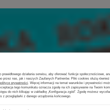
o prawidłowego działania serwisu, aby oferować funkcje społecznościowe, an
o przez nas, jak i naszych Zaufanych Partnerów. Pliki cookies służą również 
polityce prywatności
. Więcej informacji na temat warunków i prywatności moż
Akceptacja tego komunikatu oznacza zgodę na ich zapisywanie na Twoim kom
stępu do nich klikając w zakładkę „Konfiguracja zgód”. Zgodę możesz wyco
es z przeglądarki z danego urządzenia końcowego.