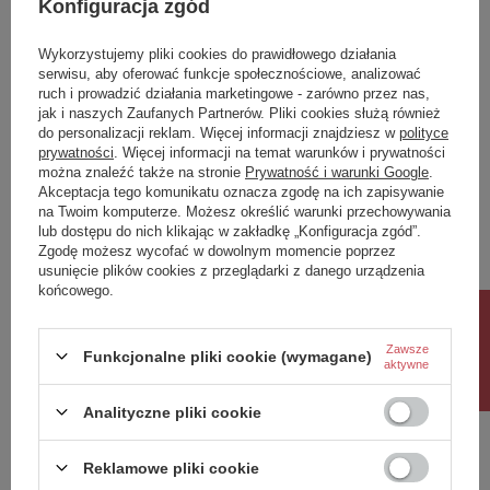
Konfiguracja zgód
Produkt na zamówienie czas
0
oczekiwania na dostawę z
3
Wykorzystujemy pliki cookies do prawidłowego działania
produkcji (dni):
serwisu, aby oferować funkcje społecznościowe, analizować
Gwarancja w miesiącach
24
ruch i prowadzić działania marketingowe - zarówno przez nas,
jak i naszych Zaufanych Partnerów. Pliki cookies służą również
kolor
brązowy
do personalizacji reklam. Więcej informacji znajdziesz w
polityce
prywatności
. Więcej informacji na temat warunków i prywatności
można znaleźć także na stronie
Prywatność i warunki Google
.
Potrzebujesz pomocy? Masz pytania?
Akceptacja tego komunikatu oznacza zgodę na ich zapisywanie
Zadaj pytanie a my odpowiemy niezwłocznie,
na Twoim komputerze. Możesz określić warunki przechowywania
Zadaj pytanie
najciekawsze pytania i odpowiedzi publikując
lub dostępu do nich klikając w zakładkę „Konfiguracja zgód”.
dla innych.
Zgodę możesz wycofać w dowolnym momencie poprzez
usunięcie plików cookies z przeglądarki z danego urządzenia
końcowego.
Rabat 10%
Napisz swoją opinię
Zawsze
Funkcjonalne pliki cookie (wymagane)
aktywne
Twoja ocena:
5/5
Analityczne pliki cookie
Reklamowe pliki cookie
Treść twojej opinii