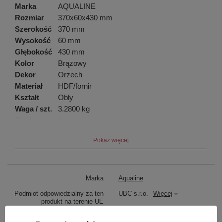
Marka
AQUALINE
Rozmiar
370x60x430 mm
Szerokość
370 mm
Wysokość
60 mm
Głębokość
430 mm
Kolor
Brązowy
Dekor
Orzech
Materiał
HDF/fornir
Kształt
Obły
Waga / szt.
3.2800 kg
Opakowanie
1 szt.
EAN
8590913855429
Pokaż więcej
Taric
44219910
Gwarancja
2 lata
Marka
Aqualine
Podmiot odpowiedzialny za ten
UBC s.r.o.
Więcej
produkt na terenie UE
Symbol
1705-11