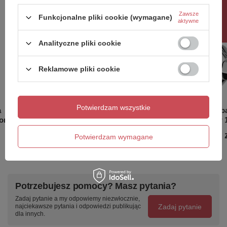
Rabat 10%
Instalacja
Podtynkowa
Rodzaj sterowania
Dźwignia
Zawsze
Funkcjonalne pliki cookie (wymagane)
aktywne
Średnica głowicy
35 mm
Wyposażenie
1 funkcyjna
Analityczne pliki cookie
Przepływ (3 bar)
23.000 l/min
Waga / szt.
0.8570 kg
Reklamowe pliki cookie
Opakowanie
1 szt.
EAN
8590913854866
Taric
84818011
Gwarancja
4 lata
Potwierdzam wszystkie
a
LOTTA bateria kuchenna, chrom
LOTTA ba
rom
rozstaw 
267,70 zł
/
szt.
250,20 
Potwierdzam wymagane
Potrzebujesz pomocy? Masz pytania?
Zadaj pytanie a my odpowiemy niezwłocznie,
Zadaj pytanie
najciekawsze pytania i odpowiedzi publikując
dla innych.