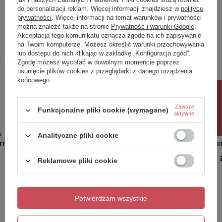
Kolor
Czarny mat
Poprzedni z tej kategorii
Następny z tej kategorii
do personalizacji reklam. Więcej informacji znajdziesz w
polityce
Materiał
Mosiądz
prywatności
. Więcej informacji na temat warunków i prywatności
można znaleźć także na stronie
Prywatność i warunki Google
.
Kształt
Obłe
Akceptacja tego komunikatu oznacza zgodę na ich zapisywanie
Instalacja
Ścienna 150 mm
na Twoim komputerze. Możesz określić warunki przechowywania
Rodzaj sterowania
Dźwignia
lub dostępu do nich klikając w zakładkę „Konfiguracja zgód”.
Średnica głowicy
35 mm
Zgodę możesz wycofać w dowolnym momencie poprzez
usunięcie plików cookies z przeglądarki z danego urządzenia
Wyposażenie
Obrotowa wylewka
końcowego.
Waga / szt.
1.4050 kg
Rabat 10%
Opakowanie
2 szt.
EAN
8590913916496
Zawsze
Funkcjonalne pliki cookie (wymagane)
aktywne
Gwarancja
4 lata
a
LOTTA bateria kuchenna, czarny mat
LOTTA ba
Analityczne pliki cookie
arny mat
podtynko
299,00 zł
/
szt.
303,60 
Reklamowe pliki cookie
Potwierdzam wszystkie
Potrzebujesz pomocy? Masz pytania?
Zadaj pytanie a my odpowiemy niezwłocznie,