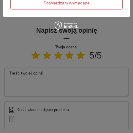
Potwierdzam wymagane
Zadaj pytanie
najciekawsze pytania i odpowiedzi publikując
dla innych.
Napisz swoją opinię
Twoja ocena:
5/5
Treść twojej opinii
Dodaj własne zdjęcie produktu: