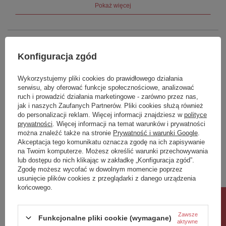
Pokaż więcej
Marka
Aqualine
Konfiguracja zgód
Podmiot odpowiedzialny za ten
UBC s.r.o.
Więcej
produkt na terenie UE
Wykorzystujemy pliki cookies do prawidłowego działania
Symbol
LT640
serwisu, aby oferować funkcje społecznościowe, analizować
ruch i prowadzić działania marketingowe - zarówno przez nas,
Seria
LOTTA
jak i naszych Zaufanych Partnerów. Pliki cookies służą również
do personalizacji reklam. Więcej informacji znajdziesz w
polityce
Produkt na zamówienie czas
0
Rozszerzona gwarancja na szczelność
oczekiwania na dostawę z
prywatności
. Więcej informacji na temat warunków i prywatności
produkcji (dni):
można znaleźć także na stronie
Prywatność i warunki Google
.
Właściwości
Akceptacja tego komunikatu oznacza zgodę na ich zapisywanie
Gwarancja w miesiącach
48
na Twoim komputerze. Możesz określić warunki przechowywania
Marka
AQUALINE
lub dostępu do nich klikając w zakładkę „Konfiguracja zgód”.
kolor
chrom
Seria
LOTTA
Zgodę możesz wycofać w dowolnym momencie poprzez
usunięcie plików cookies z przeglądarki z danego urządzenia
Szerokość
182 mm
Zobacz również
końcowego.
Wysokość
169 mm
Rabat 10%
Głębokość
327 mm
Kolor
Chrom
Zawsze
Poprzedni z tej kategorii
Następny z tej kategorii
Funkcjonalne pliki cookie (wymagane)
aktywne