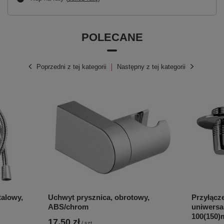
POLECANE
Poprzedni z tej kategorii
Następny z tej kategorii
alowy,
Uchwyt prysznica, obrotowy,
Przyłąc
ABS/chrom
uniwersal
100(150)m
17,50 zł
/
szt.