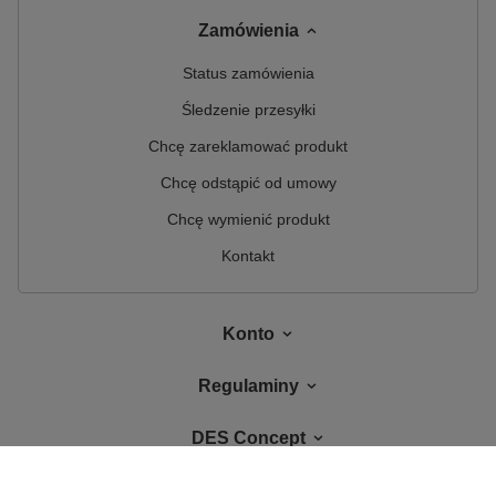
Zamówienia
Status zamówienia
Śledzenie przesyłki
Chcę zareklamować produkt
Chcę odstąpić od umowy
Chcę wymienić produkt
Kontakt
Konto
Regulaminy
DES Concept
W sklepie prezentujemy ceny brutto (z VAT).
Stawki VAT dla konsumentów z