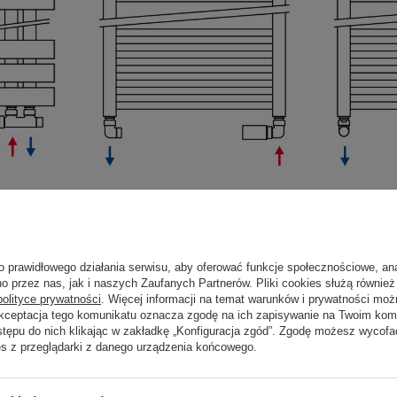
Grzejnik z podłączeniem boc
o prawidłowego działania serwisu, aby oferować funkcje społecznościowe, an
o przez nas, jak i naszych Zaufanych Partnerów. Pliki cookies służą również 
 pomocą grzałki, należy dodatkowo dokupić zaślepkę ½" do grzejnik
polityce prywatności
. Więcej informacji na temat warunków i prywatności moż
.
Akceptacja tego komunikatu oznacza zgodę na ich zapisywanie na Twoim kom
ież zastosowanie niezamarzającego płynu LIKIDO, który równiez zap
stępu do nich klikając w zakładkę „Konfiguracja zgód”. Zgodę możesz wyco
yfikacją techniczna grzejnika. Grzałki z termostatem regulują temp
es z przeglądarki z danego urządzenia końcowego.