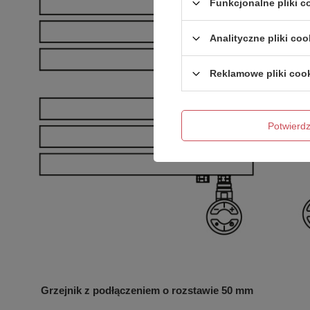
Funkcjonalne pliki 
Analityczne pliki coo
Reklamowe pliki coo
Potwier
Grzejnik z podłączeniem o rozstawie 50 mm