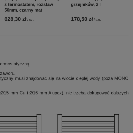
z termostatem, rozstaw
grzejników, 2 l
50mm, czarny mat
628,30 zł
178,50 zł
/
szt.
/
szt.
termostatyczną.
 zaworu.
tatyczny musi znajdować się na wlocie ciepłej wody (poza MONO
 (Ø15 mm Cu i Ø16 mm Alupex), nie trzeba dokupować dalszych