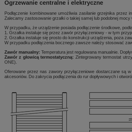
Ogrzewanie centralne i elektryczne
Podłączenie kombinowane umożliwia zasilanie grzejnika przez i
Zalecamy zastosowanie grzałki o takiej samej lub podobnej mocy w
W przypadku, że urządzenie posiada podłączenie środkowe, podłą
1. Grzałka instaluje się przez zawór przyłączeniowy - w tym pr
2. Grzałka instaluje się prosto do konstrukcji urządzenia, poza
W przypadku podłączenia bocznego zawsze należy stosować zawó
Zawór manualny:
Temperatura jest regulowana manualnie. Dopływ
Zawór z głowicą termostatyczną:
Zintegrowany termostat utr
ONE).
Oferowane przez nas zawory przyłączeniowe dostarczane są w
akcesoriów. Do zakrycia podłączenia do rur dopływowych i otwo