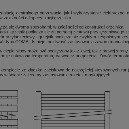
nstalację centralnego ogrzewania, jak i wykorzystanie elektryczn
 zależności od specyfikacji grzejnika.
cza się dwoma sposobami, w zależności od konstrukcji grzejnika.
zypadku grzejnik podłącza się za pomocą zestawu przyłączeniowego
 zawór przyłaczeniowy - grzejnik podłącza się zwykłym zespolonym 
r typu COMBI. Istnieje możliwość zastosowania zaworu manualnego
 ciepłej wody może być podłączony jak z lewej, tak z prawej strony
zymuje ustawioną temperaturę wewnątrz urządzenia. Zawór termos
 komplecie ze złączką zaciskową do najczęściej stosowanych rur
rów w ścianie zalecamy zastosowanie rozetek maskujących.