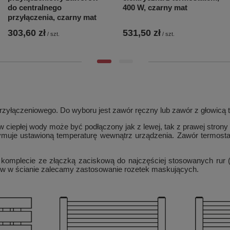
do centralnego
400 W, czarny mat
przyłączenia, czarny mat
303,60 zł
531,50 zł
/
szt.
/
szt.
zyłączeniowego. Do wyboru jest zawór ręczny lub zawór z głowicą 
 ciepłej wody może być podłączony jak z lewej, tak z prawej strony
zymuje ustawioną temperaturę wewnątrz urządzenia. Zawór termos
 komplecie ze złączką zaciskową do najczęściej stosowanych rur
rów w ścianie zalecamy zastosowanie rozetek maskujących.