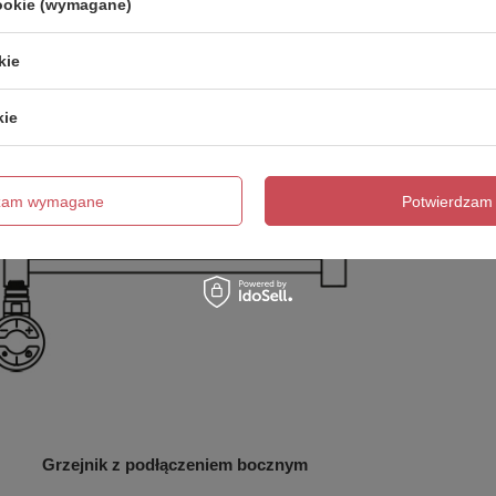
cookie (wymagane)
kie
kie
dzam wymagane
Potwierdzam 
Grzejnik z podłączeniem bocznym