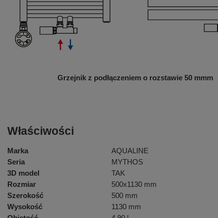
Grzejnik z podłączeniem o rozstawie 50 mm
m
Właściwości
Marka
AQUALINE
Seria
MYTHOS
3D model
TAK
Rozmiar
500x1130 mm
Szerokość
500 mm
Wysokość
1130 mm
Objętość
4.90 l