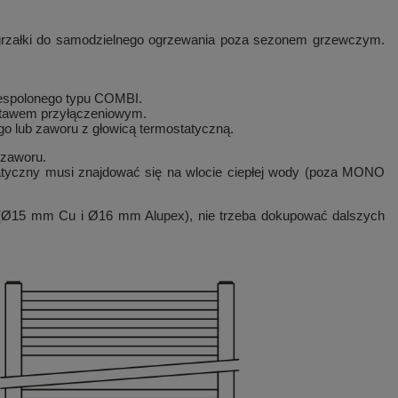
ej grzałki do samodzielnego ogrzewania poza sezonem grzewczym.
 zespolonego typu COMBI.
zestawem przyłączeniowym.
 lub zaworu z głowicą termostatyczną.
 zaworu.
tatyczny musi znajdować się na wlocie ciepłej wody (poza MONO
 (Ø15 mm Cu i Ø16 mm Alupex), nie trzeba dokupować dalszych