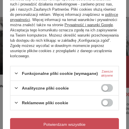
ruch i prowadzić działania marketingowe - zarówno przez nas,
Poprzedni z tej kategorii
Następny z tej kategorii
jak i naszych Zaufanych Partnerów. Pliki cookies służą również
do personalizacji reklam. Więcej informacji znajdziesz w
polityce
prywatności
. Więcej informacji na temat warunków i prywatności
można znaleźć także na stronie
Prywatność i warunki Google
.
Akceptacja tego komunikatu oznacza zgodę na ich zapisywanie
na Twoim komputerze. Możesz określić warunki przechowywania
lub dostępu do nich klikając w zakładkę „Konfiguracja zgód”.
Zgodę możesz wycofać w dowolnym momencie poprzez
usunięcie plików cookies z przeglądarki z danego urządzenia
końcowego.
Rabat 10%
PROMOCJ
Zawsze
Funkcjonalne pliki cookie (wymagane)
aktywne
WASHINGTON Miska WC do
WASHING
tworem
zbiornika zawiesz. 58x36 cm biały
108 cm w
Analityczne pliki cookie
połysk
3 499,00
1 986,00 zł
/
szt.
Reklamowe pliki cookie
Najniższa c
przed wpro
Cena regul
Potwierdzam wszystkie