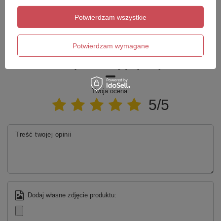
Zadaj pytanie a my odpowiemy niezwłocznie,
Design i funkcjonalność
Potwierdzam wszystkie
Zadaj pytanie
najciekawsze pytania i odpowiedzi publikując
dla innych.
Wanny RAK-Cloud wykonane są z RAKSOLID,
trwałego materiału składającego się z mieszanki
Potwierdzam wymagane
naturalnych minerałów i żywic. Eleganckie, matowe,
białe wykończenie nadaje strefie kąpielowej
Napisz swoją opinię
wyrazistego charakteru, a także jest przyjemne w
dotyku i zapewnia większe bezpieczeństwo
antypoślizgowe.
Twoja ocena:
5/5
Treść twojej opinii
Dodaj własne zdjęcie produktu: