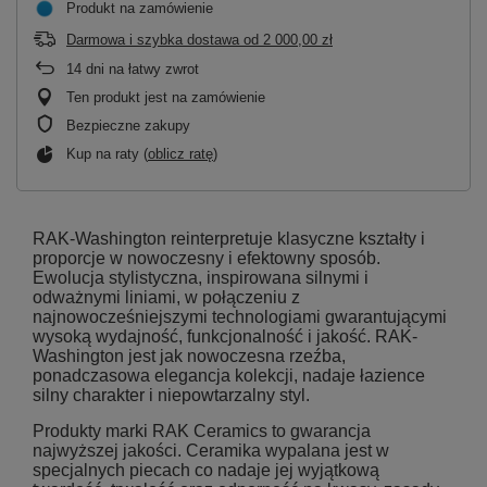
Produkt na zamówienie
Darmowa i szybka dostawa
od
2 000,00 zł
14
dni na łatwy zwrot
Ten produkt jest na zamówienie
Bezpieczne zakupy
Kup na raty (
oblicz ratę
)
RAK-Washington reinterpretuje klasyczne kształty i
proporcje w nowoczesny i efektowny sposób.
Ewolucja stylistyczna, inspirowana silnymi i
odważnymi liniami, w połączeniu z
najnowocześniejszymi technologiami gwarantującymi
wysoką wydajność, funkcjonalność i jakość. RAK-
Washington jest jak nowoczesna rzeźba,
ponadczasowa elegancja kolekcji, nadaje łazience
silny charakter i niepowtarzalny styl.
Produkty marki RAK Ceramics to gwarancja
najwyższej jakości. Ceramika wypalana jest w
specjalnych piecach co nadaje jej wyjątkową