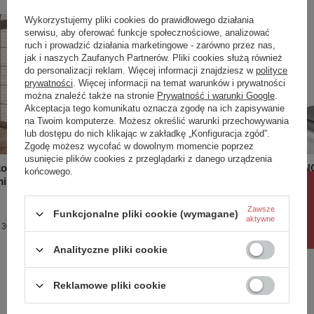
Wykorzystujemy pliki cookies do prawidłowego działania
serwisu, aby oferować funkcje społecznościowe, analizować
ruch i prowadzić działania marketingowe - zarówno przez nas,
jak i naszych Zaufanych Partnerów. Pliki cookies służą również
do personalizacji reklam. Więcej informacji znajdziesz w
polityce
prywatności
. Więcej informacji na temat warunków i prywatności
można znaleźć także na stronie
Prywatność i warunki Google
.
Akceptacja tego komunikatu oznacza zgodę na ich zapisywanie
na Twoim komputerze. Możesz określić warunki przechowywania
lub dostępu do nich klikając w zakładkę „Konfiguracja zgód”.
Zgodę możesz wycofać w dowolnym momencie poprzez
usunięcie plików cookies z przeglądarki z danego urządzenia
onsola
WASHINGTON Bidet stojący 58x36
WASHING
końcowego.
mi
cm biały połysk
mat (503)
Rabat 10%
1 986,00 zł
1 788,00
/
szt.
Zawsze
Funkcjonalne pliki cookie (wymagane)
aktywne
 30 dni
Analityczne pliki cookie
Reklamowe pliki cookie
Potrzebujesz pomocy? Masz pytania?