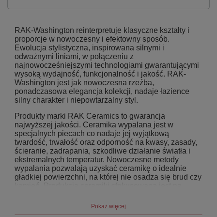
RAK-Washington reinterpretuje klasyczne kształty i
proporcje w nowoczesny i efektowny sposób.
Ewolucja stylistyczna, inspirowana silnymi i
odważnymi liniami, w połączeniu z
najnowocześniejszymi technologiami gwarantującymi
wysoką wydajność, funkcjonalność i jakość. RAK-
Washington jest jak nowoczesna rzeźba,
ponadczasowa elegancja kolekcji, nadaje łazience
silny charakter i niepowtarzalny styl.
Produkty marki RAK Ceramics to gwarancja
najwyższej jakości. Ceramika wypalana jest w
specjalnych piecach co nadaje jej wyjątkową
twardość, trwałość oraz odporność na kwasy, zasady,
ścieranie, zadrapania, szkodliwe działanie światła i
ekstremalnych temperatur. Nowoczesne metody
wypalania pozwalają uzyskać ceramikę o idealnie
gładkiej powierzchni, na której nie osadza się brud czy
kamień. Produkcja ceramiki sfokusowana jest na
oszczędność wody. RAK Ceramics uzyskał wyniki
przewyższające konkurencję o 33%. Wszystkie
Pokaż więcej
produkty RAK Ceramics są w 100% biodegradowalne.