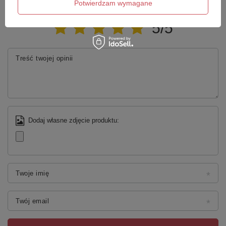
Potwierdzam wymagane
antypoślizgowe.
Twoja ocena:
5/5
Treść twojej opinii
Dodaj własne zdjęcie produktu:
Twoje imię
Twój email