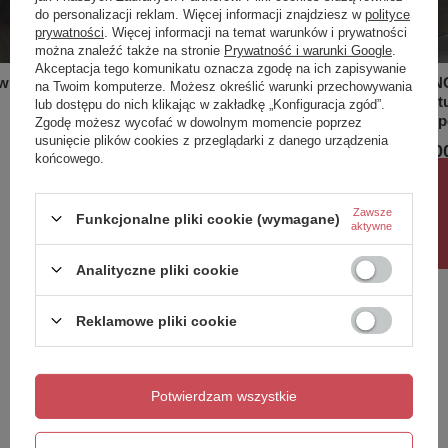
do personalizacji reklam. Więcej informacji znajdziesz w
polityce
prywatności
. Więcej informacji na temat warunków i prywatności
można znaleźć także na stronie
Prywatność i warunki Google
.
Akceptacja tego komunikatu oznacza zgodę na ich zapisywanie
wieszana
WASHINGTON Deska WC W/O
WASHING
na Twoim komputerze. Możesz określić warunki przechowywania
cappuccino mat (514)
kompaktu 
lub dostępu do nich klikając w zakładkę „Konfiguracja zgód”.
odpływ 
Zgodę możesz wycofać w dowolnym momencie poprzez
1 788,00 zł
/
szt.
usunięcie plików cookies z przeglądarki z danego urządzenia
2 358,00
końcowego.
Rabat 10%
Zawsze
Funkcjonalne pliki cookie (wymagane)
aktywne
Analityczne pliki cookie
Potrzebujesz pomocy? Masz pytania?
Zadaj pytanie a my odpowiemy niezwłocznie,
Reklamowe pliki cookie
Design i funkcjonalność
Zadaj pytanie
najciekawsze pytania i odpowiedzi publikując
dla innych.
Wanny RAK-Cloud wykonane są z RAKSOLID,
trwałego materiału składającego się z mieszanki
naturalnych minerałów i żywic. Eleganckie, matowe,
Potwierdzam wszystkie
białe wykończenie nadaje strefie kąpielowej
Napisz swoją opinię
wyrazistego charakteru, a także jest przyjemne w
dotyku i zapewnia większe bezpieczeństwo