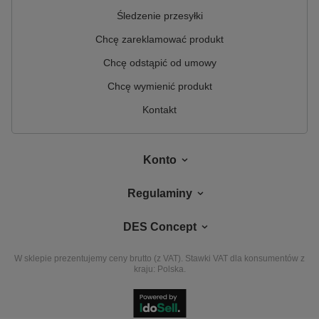
Śledzenie przesyłki
Chcę zareklamować produkt
Chcę odstąpić od umowy
Chcę wymienić produkt
Kontakt
Konto
Regulaminy
DES Concept
W sklepie prezentujemy ceny brutto (z VAT).
Stawki VAT dla konsumentów z
kraju:
Polska
.