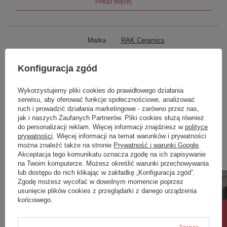
Pokaż więcej
produkty RAK Ceramics są w 100% biodegradowalne.
Redukcja spalin przy procesie produkcji, obniżenie
zużycia energii do produkcji to nie hasła do reklamy to
parametry, dzięki którym RAK Ceramics uzyskuje
Marka
RAK Ceramics
rokrocznie od 2015 roku światowe wyróżnienie Eco-
Friendly Company
Podmiot odpowiedzialny za ten
RAK Ceramics Distribution
produkt na terenie UE
Europe srl
Więcej
Konfiguracja zgód
Symbol
WASH2SETCONSOLE
Wykorzystujemy pliki cookies do prawidłowego działania
Seria
RAK - Washington
serwisu, aby oferować funkcje społecznościowe, analizować
ruch i prowadzić działania marketingowe - zarówno przez nas,
Zobacz również
jak i naszych Zaufanych Partnerów. Pliki cookies służą również
do personalizacji reklam. Więcej informacji znajdziesz w
polityce
prywatności
. Więcej informacji na temat warunków i prywatności
można znaleźć także na stronie
Prywatność i warunki Google
.
Poprzedni z tej kategorii
Następny z tej kategorii
Akceptacja tego komunikatu oznacza zgodę na ich zapisywanie
na Twoim komputerze. Możesz określić warunki przechowywania
lub dostępu do nich klikając w zakładkę „Konfiguracja zgód”.
Zgodę możesz wycofać w dowolnym momencie poprzez
usunięcie plików cookies z przeglądarki z danego urządzenia
końcowego.
Zawsze