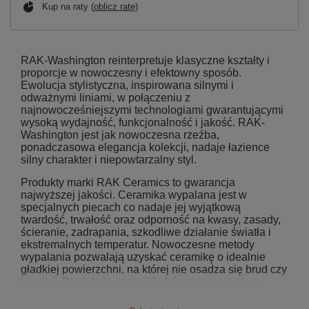
Kup na raty (
oblicz ratę
)
RAK-Washington reinterpretuje klasyczne kształty i
proporcje w nowoczesny i efektowny sposób.
Ewolucja stylistyczna, inspirowana silnymi i
odważnymi liniami, w połączeniu z
najnowocześniejszymi technologiami gwarantującymi
wysoką wydajność, funkcjonalność i jakość. RAK-
Washington jest jak nowoczesna rzeźba,
ponadczasowa elegancja kolekcji, nadaje łazience
silny charakter i niepowtarzalny styl.
Produkty marki RAK Ceramics to gwarancja
najwyższej jakości. Ceramika wypalana jest w
specjalnych piecach co nadaje jej wyjątkową
twardość, trwałość oraz odporność na kwasy, zasady,
ścieranie, zadrapania, szkodliwe działanie światła i
ekstremalnych temperatur. Nowoczesne metody
wypalania pozwalają uzyskać ceramikę o idealnie
gładkiej powierzchni, na której nie osadza się brud czy
kamień. Produkcja ceramiki sfokusowana jest na
oszczędność wody. RAK Ceramics uzyskał wyniki
przewyższające konkurencję o 33%. Wszystkie