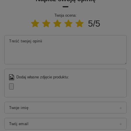
wyrazistego charakteru, a także jest przyjemne w
dotyku i zapewnia większe bezpieczeństwo
antypoślizgowe.
Twoja ocena:
5/5
Treść twojej opinii
Dodaj własne zdjęcie produktu:
Twoje imię
Twój email