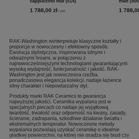
cappuccino mat (514)
matt (505
1 788,00 zł
1 788,00
/
szt.
RAK-Washington reinterpretuje klasyczne kształty i
proporcje w nowoczesny i efektowny sposób.
Ewolucja stylistyczna, inspirowana silnymi i
odważnymi liniami, w połączeniu z
najnowocześniejszymi technologiami gwarantującymi
wysoką wydajność, funkcjonalność i jakość. RAK-
Washington jest jak nowoczesna rzeźba,
ponadczasowa elegancja kolekcji, nadaje łazience
silny charakter i niepowtarzalny styl.
Produkty marki RAK Ceramics to gwarancja
najwyższej jakości. Ceramika wypalana jest w
specjalnych piecach co nadaje jej wyjątkową
twardość, trwałość oraz odporność na kwasy, zasady,
ścieranie, zadrapania, szkodliwe działanie światła i
ekstremalnych temperatur. Nowoczesne metody
wypalania pozwalają uzyskać ceramikę o idealnie
gładkiej powierzchni, na której nie osadza się brud czy