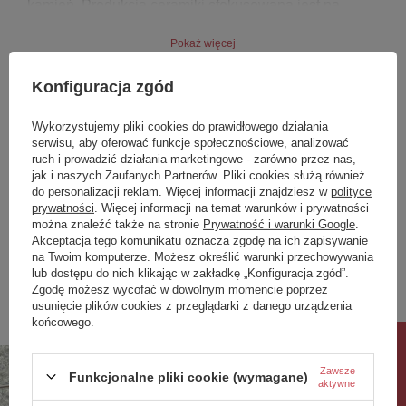
kamień. Produkcja ceramiki sfokusowana jest na
oszczędność wody. RAK Ceramics uzyskał wyniki
przewyższające konkurencję o 33%. Wszystkie
Pokaż więcej
produkty RAK Ceramics są w 100% biodegradowalne.
Redukcja spalin przy procesie produkcji, obniżenie
Konfiguracja zgód
zużycia energii do produkcji to nie hasła do reklamy to
parametry, dzięki którym RAK Ceramics uzyskuje
Marka
RAK Ceramics
rokrocznie od 2015 roku światowe wyróżnienie Eco-
Wykorzystujemy pliki cookies do prawidłowego działania
Friendly Company
Podmiot odpowiedzialny za ten
RAK Ceramics Distribution
serwisu, aby oferować funkcje społecznościowe, analizować
produkt na terenie UE
Europe srl
Więcej
ruch i prowadzić działania marketingowe - zarówno przez nas,
jak i naszych Zaufanych Partnerów. Pliki cookies służą również
Symbol
WT22AWHA
do personalizacji reklam. Więcej informacji znajdziesz w
polityce
prywatności
. Więcej informacji na temat warunków i prywatności
Seria
RAK - Washington
można znaleźć także na stronie
Prywatność i warunki Google
.
Akceptacja tego komunikatu oznacza zgodę na ich zapisywanie
Zobacz również
na Twoim komputerze. Możesz określić warunki przechowywania
lub dostępu do nich klikając w zakładkę „Konfiguracja zgód”.
Zgodę możesz wycofać w dowolnym momencie poprzez
usunięcie plików cookies z przeglądarki z danego urządzenia
Poprzedni z tej kategorii
Następny z tej kategorii
końcowego.
Rabat 10%
Zawsze
Funkcjonalne pliki cookie (wymagane)
aktywne