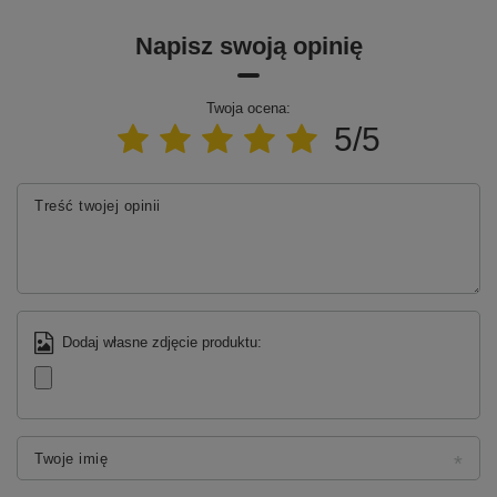
naturalnych minerałów i żywic. Eleganckie, matowe,
białe wykończenie nadaje strefie kąpielowej
Napisz swoją opinię
wyrazistego charakteru, a także jest przyjemne w
dotyku i zapewnia większe bezpieczeństwo
antypoślizgowe.
Twoja ocena:
5/5
Treść twojej opinii
Dodaj własne zdjęcie produktu:
Twoje imię