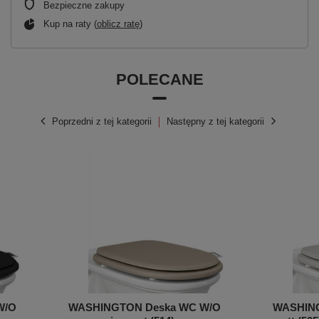
Bezpieczne zakupy
Kup na raty (
oblicz ratę
)
POLECANE
Poprzedni z tej kategorii
Następny z tej kategorii
W/O
WASHINGTON Deska WC W/O
WASHING