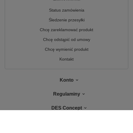
Status zamówienia
Śledzenie przesyłki
Chcę zareklamować produkt
Chcę odstąpić od umowy
Chcę wymienić produkt
Kontakt
Konto
Regulaminy
DES Concept
W sklepie prezentujemy ceny brutto (z VAT).
Stawki VAT dla konsumentów z
kraju:
Polska
.