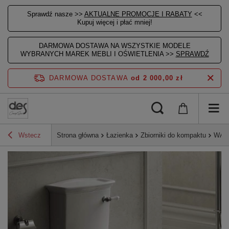
Sprawdź nasze >>
AKTUALNE PROMOCJE I RABATY
<<
Kupuj więcej i płać mniej!
DARMOWA DOSTAWA NA WSZYSTKIE MODELE
WYBRANYCH MAREK MEBLI I OŚWIETLENIA >>
SPRAWDŹ
DARMOWA DOSTAWA
od 2 000,00 zł
Wstecz
Strona główna
Łazienka
Zbiorniki do kompaktu
WASH