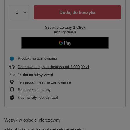
Dodaj do koszyka
Szybkie zakupy
1-Click
(bez rejestracji)
Produkt na zamówienie
Darmowa i szybka dostawa
od
2 000,00 zł
14
dni na łatwy zwrot
Ten produkt jest na zamówienie
Bezpieczne zakupy
Kup na raty (
oblicz ratę
)
Wężyk w oplocie, nierdzewny
• Na obu końcach gwint nakrętno-nakrętny