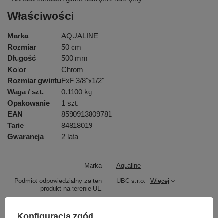
Właściwości
Marka
AQUALINE
Rozmiar
50 cm
Długość
500 mm
Kolor
Chrom
Rozmiar gwintu
FxF 3/8"x1/2"
Waga / szt.
0.1100 kg
Opakowanie
1 szt.
EAN
8590913809781
Taric
84818019
Gwarancja
2 lata
Marka
Aqualine
Podmiot odpowiedzialny za ten
UBC s.r.o.
Więcej
produkt na terenie UE
Symbol
33255
Konfiguracja zgód