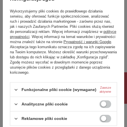
Produkt na zamówienie czas
0
oczekiwania na dostawę z
produkcji (dni):
Wykorzystujemy pliki cookies do prawidłowego działania
serwisu, aby oferować funkcje społecznościowe, analizować
Gwarancja w miesiącach
24
ruch i prowadzić działania marketingowe - zarówno przez nas,
jak i naszych Zaufanych Partnerów. Pliki cookies służą również
kolor
chrom
do personalizacji reklam. Więcej informacji znajdziesz w
polityce
prywatności
. Więcej informacji na temat warunków i prywatności
Potrzebujesz pomocy? Masz pytania?
można znaleźć także na stronie
Prywatność i warunki Google
.
Akceptacja tego komunikatu oznacza zgodę na ich zapisywanie
Zadaj pytanie a my odpowiemy niezwłocznie,
na Twoim komputerze. Możesz określić warunki przechowywania
Zadaj pytanie
najciekawsze pytania i odpowiedzi publikując
dla innych.
lub dostępu do nich klikając w zakładkę „Konfiguracja zgód”.
Zgodę możesz wycofać w dowolnym momencie poprzez
usunięcie plików cookies z przeglądarki z danego urządzenia
końcowego.
Napisz swoją opinię
Rabat 10%
Zawsze
Funkcjonalne pliki cookie (wymagane)
aktywne
Twoja ocena:
5/5
Analityczne pliki cookie
Reklamowe pliki cookie
Treść twojej opinii