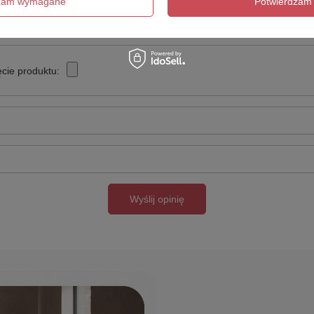
dzam wymagane
Potwierdzam 
cie produktu:
Wyślij opinię