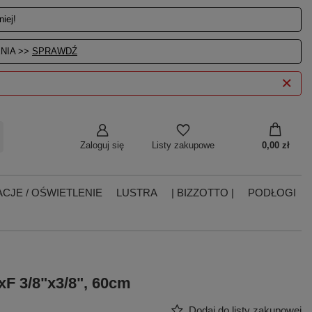
iej!
NIA >>
SPRAWDŹ
Zaloguj się
0,00 zł
Listy zakupowe
CJE / OŚWIETLENIE
LUSTRA
| BIZZOTTO |
PODŁOGI
F 3/8"x3/8", 60cm
Dodaj do listy zakupowej