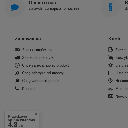
Opinie o nas
B
sprawdź, co napisali o nas inni
d
Zamówienia
Konto
Status zamówienia
Zarejest
Śledzenie przesyłki
Koszyk
Chcę zareklamować produkt
Listy 
Chcę odstąpić od umowy
Lista z
Chcę wymienić produkt
Historia
Kontakt
Moje ra
Newslet
Prawdziwe
opinie klientów
4.8
/ 5.0