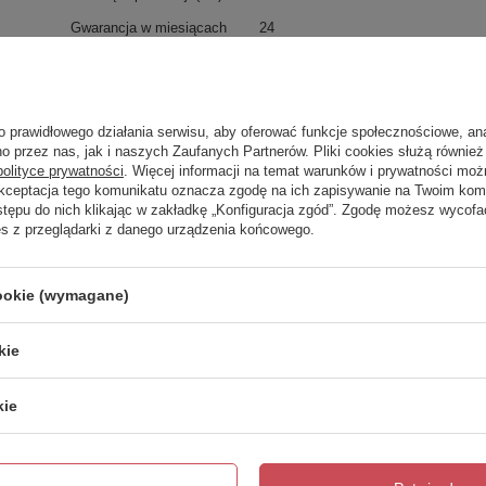
Gwarancja w miesiącach
24
kolor
chrom
o prawidłowego działania serwisu, aby oferować funkcje społecznościowe, an
trzebujesz pomocy? Masz pytania?
o przez nas, jak i naszych Zaufanych Partnerów. Pliki cookies służą również 
Zadaj 
polityce prywatności
. Więcej informacji na temat warunków i prywatności moż
ezwłocznie, najciekawsze pytania i odpowiedzi publikując dla
Akceptacja tego komunikatu oznacza zgodę na ich zapisywanie na Twoim kom
innych.
stępu do nich klikając w zakładkę „Konfiguracja zgód”. Zgodę możesz wyco
es z przeglądarki z danego urządzenia końcowego.
Napisz swoją opinię
cookie (wymagane)
kie
Twoja ocena:
5/5
kie