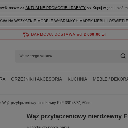
awdź nasze >>
AKTUALNE PROMOCJE I RABATY
<< Kupuj więcej i płać mn
WA NA WSZYSTKIE MODELE WYBRANYCH MAREK MEBLI I OŚWIETLE
DARMOWA DOSTAWA
od 2 000,00 zł
RA
GRZEJNIKI I AKCESORIA
KUCHNIA
MEBLE / DEKORA
Wąż przyłączeniowy nierdzewny FxF 3/8"x3/8", 60cm
Wąż przyłączeniowy nierdzewny Fx
+ Dodaj do porównania