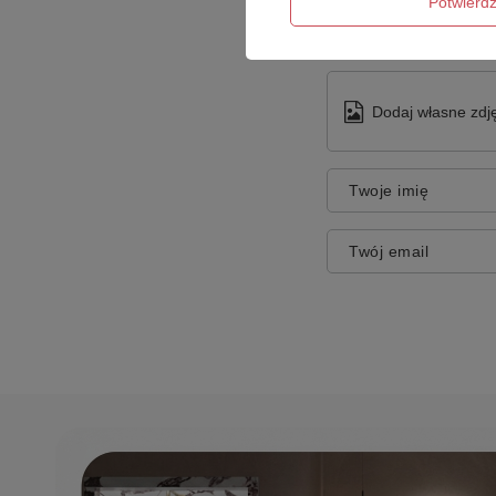
Potwier
Dodaj własne zdję
Twoje imię
Twój email