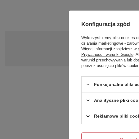
Konfiguracja zgód
Wykorzystujemy pliki cookies d
Po
działania marketingowe - zarówn
Więcej informacji znajdziesz w
Zadaj pytanie a my odpowiemy ni
Prywatność i warunki Google
. 
warunki przechowywania lub do
poprzez usunięcie plików cooki
Funkcjonalne pliki 
Analityczne pliki coo
Reklamowe pliki coo
Treść twojej opinii