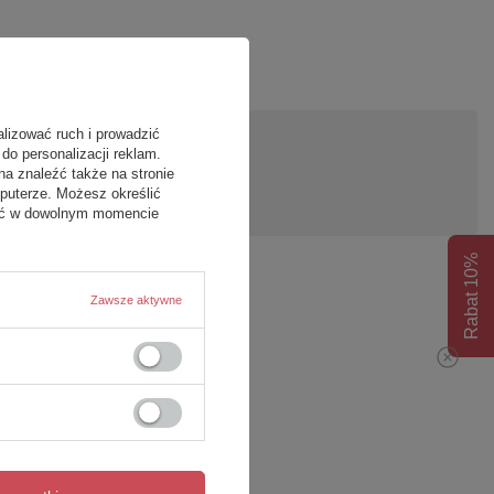
alizować ruch i prowadzić
do personalizacji reklam.
pytanie
na znaleźć także na stronie
puterze. Możesz określić
fać w dowolnym momencie
Rabat 10%
Zawsze aktywne