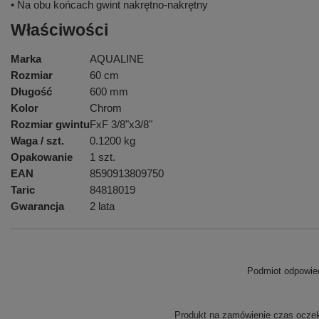
• Na obu końcach gwint nakrętno-nakrętny
Właściwości
Marka
AQUALINE
Rozmiar
60 cm
Długość
600 mm
Kolor
Chrom
Rozmiar gwintu
FxF 3/8"x3/8"
Waga / szt.
0.1200 kg
Opakowanie
1 szt.
EAN
8590913809750
Taric
84818019
Gwarancja
2 lata
Podmiot odpowied
Produkt na zamówienie czas oczeki