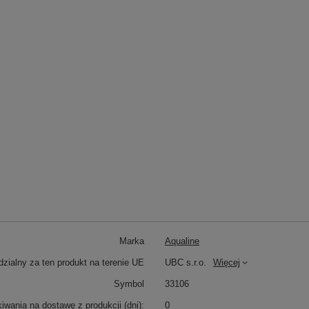
Marka
Aqualine
zialny za ten produkt na terenie UE
UBC s.r.o.
Więcej
Symbol
33106
wania na dostawę z produkcji (dni):
0