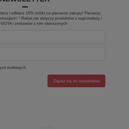
tera i odbierz 10% zniżki na pierwsze zakupy! Pierwszy
omocjach! * Rabat nie dotyczy produktów z wyprzedaży i
u GOYA i zestawów z nim stworzonych
nych osobowych
Zapisz się do newslettera