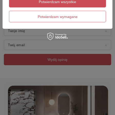
Potwierdzam wszystkie
Dodaj własne zdjęcie produktu:
Potwierdzam wymagane
Twoje imię
Twój email
Wyślij opinię