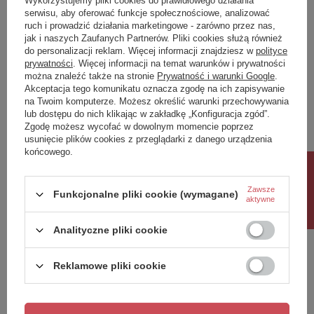
Wykorzystujemy pliki cookies do prawidłowego działania
kolor
chrom
serwisu, aby oferować funkcje społecznościowe, analizować
ruch i prowadzić działania marketingowe - zarówno przez nas,
jak i naszych Zaufanych Partnerów. Pliki cookies służą również
Potrzebujesz pomocy? Masz pytania?
do personalizacji reklam. Więcej informacji znajdziesz w
polityce
prywatności
. Więcej informacji na temat warunków i prywatności
Zadaj pytanie a my odpowiemy niezwłocznie,
Zadaj pytanie
najciekawsze pytania i odpowiedzi publikując
można znaleźć także na stronie
Prywatność i warunki Google
.
dla innych.
Akceptacja tego komunikatu oznacza zgodę na ich zapisywanie
na Twoim komputerze. Możesz określić warunki przechowywania
lub dostępu do nich klikając w zakładkę „Konfiguracja zgód”.
Zgodę możesz wycofać w dowolnym momencie poprzez
Napisz swoją opinię
usunięcie plików cookies z przeglądarki z danego urządzenia
końcowego.
Rabat 10%
Twoja ocena:
Zawsze
5/5
Funkcjonalne pliki cookie (wymagane)
aktywne
Analityczne pliki cookie
Treść twojej opinii
Reklamowe pliki cookie