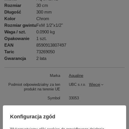
Rozmiar
30 cm
Długość
300 mm
Kolor
Chrom
Rozmiar gwintu
FxM 1/2"x1/2"
Waga / szt.
0.0900 kg
Opakowanie
1 szt.
EAN
8590913807497
Taric
73269050
Gwarancja
2 lata
Marka
Aqualine
Podmiot odpowiedzialny za ten
UBC s.r.o.
Więcej
produkt na terenie UE
Symbol
33053
Produkt na zamówienie czas
0
oczekiwania na dostawę z
Konfiguracja zgód
produkcji (dni):
Gwarancja w miesiącach
24