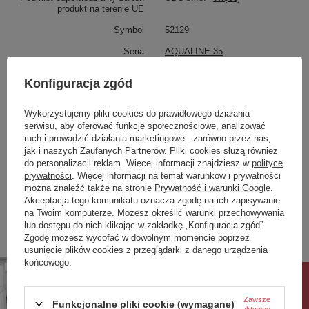
produkt na terenie UE
Symbol
52129
P
rzedłużona gwarancja na szczelność
Seria
AQUALINE 35
Właściwości
Produkt na zamówienie czas
0
Konfiguracja zgód
oczekiwania na dostawę z
produkcji (dni):
Marka
AQUALINE
Wykorzystujemy pliki cookies do prawidłowego działania
Gwarancja w miesiącach
48
Seria
AQUALINE 35
serwisu, aby oferować funkcje społecznościowe, analizować
Szerokość
150 mm
kolor
chrom
ruch i prowadzić działania marketingowe - zarówno przez nas,
Głębokość
60 mm
jak i naszych Zaufanych Partnerów. Pliki cookies służą również
do personalizacji reklam. Więcej informacji znajdziesz w
polityce
Kolor
Chrom
Zobacz również
prywatności
. Więcej informacji na temat warunków i prywatności
Materiał
Mosiądz
można znaleźć także na stronie
Prywatność i warunki Google
.
Kształt
Obłe
Akceptacja tego komunikatu oznacza zgodę na ich zapisywanie
Poprzedni z tej kategorii
Następny z tej kategorii
na Twoim komputerze. Możesz określić warunki przechowywania
Instalacja
Ścienna 150 mm
lub dostępu do nich klikając w zakładkę „Konfiguracja zgód”.
Rodzaj sterowania
Dźwignia
Zgodę możesz wycofać w dowolnym momencie poprzez
Średnica głowicy
35 mm
usunięcie plików cookies z przeglądarki z danego urządzenia
Przepływ (3 bar)
18.400 l/min
końcowego.
Waga / szt.
0.9000 kg
Rabat 10%
Opakowanie
1 szt.
Zawsze
Funkcjonalne pliki cookie (wymagane)
aktywne