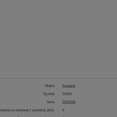
Marka
Aqualine
Symbol
52034
Seria
SENIOR
wania na dostawę z produkcji (dni):
0