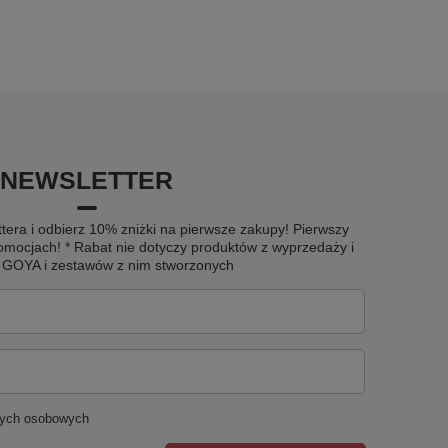
NEWSLETTER
tera i odbierz 10% zniżki na pierwsze zakupy! Pierwszy
omocjach! * Rabat nie dotyczy produktów z wyprzedaży i
u GOYA i zestawów z nim stworzonych
nych osobowych