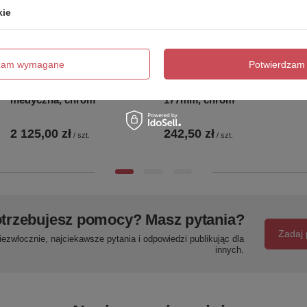
kie
LEA bateria prysznicowa
AQUALINE 35 bateria
dzam wymagane
Potwierdzam 
podtynkowa,
ścienna, dźwignia
termostatyczna, Dźwignia
medyczna, wylewka S,
medyczna, chrom
177mm, chrom
2 125,00 zł
242,50 zł
/
szt.
/
szt.
trzebujesz pomocy? Masz pytania?
Zadaj 
ezwłocznie, najciekawsze pytania i odpowiedzi publikując dla
innych.