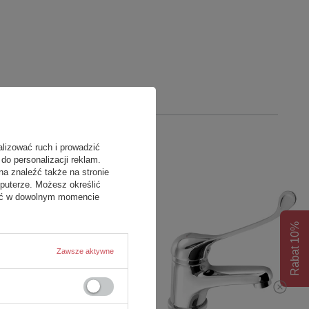
alizować ruch i prowadzić
do personalizacji reklam.
na znaleźć także na stronie
puterze. Możesz określić
fać w dowolnym momencie
Rabat 10%
Zawsze aktywne