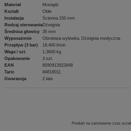
Materiał
Mosiądz
Kształt
Obłe
Instalacja
Ścienna 150 mm
Rodzaj sterowania
Dźwignia
Średnica głowicy
35 mm
Wyposażenie
Obrotowa wylewka, Dźwignia medyczna
Przepływ (3 bar)
18.400 l/min
Waga / szt.
1.3600 kg
Opakowanie
3 szt.
EAN
8590913922848
Taric
84818011
Gwarancja
2 lata
Produkt na zamówienie czas oczeki