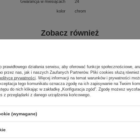
Gwarancja w miesiącach
24
kolor
chrom
Zobacz również
Poprzedni z tej kategorii
Następny z tej kategorii
o prawidłowego działania serwisu, aby oferować funkcje społecznościowe, an
o przez nas, jak i naszych Zaufanych Partnerów. Pliki cookies służą również 
polityce prywatności
. Więcej informacji na temat warunków i prywatności moż
Akceptacja tego komunikatu oznacza zgodę na ich zapisywanie na Twoim kom
stępu do nich klikając w zakładkę „Konfiguracja zgód”. Zgodę możesz wyco
es z przeglądarki z danego urządzenia końcowego.
cookie (wymagane)
kie