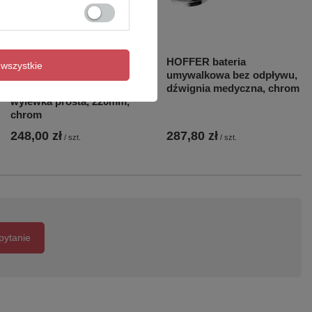
AQUALINE 35 bateria
HOFFER bateria
wszystkie
ścienna, rozstaw 100mm,
umywalkowa bez odpływu,
dźwignia medyczna,
dźwignia medyczna, chrom
wylewka prosta, 220mm,
chrom
248,00 zł
287,80 zł
/
szt.
/
szt.
pytanie