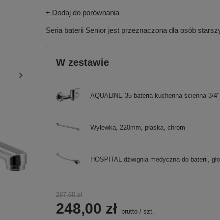
+ Dodaj do porównania
Seria baterii Senior jest przeznaczona dla osób stars
W zestawie
AQUALINE 35 bateria kuchenna ścienna 3/4"
Wylewka, 220mm, płaska, chrom
HOSPITAL dźwignia medyczna do baterii, g
287,60 zł
248,00 zł
brutto
/
szt.