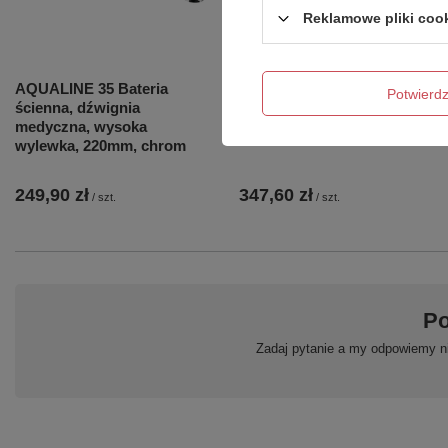
Reklamowe pliki coo
AQUALINE 35 Bateria
SCHMITZ bateria
Potwier
ścienna, dźwignia
umywalkowa bez odpływu,
medyczna, wysoka
dźwignia medyczna, chrom
wylewka, 220mm, chrom
249,90 zł
347,60 zł
/
szt.
/
szt.
Po
Zadaj pytanie a my odpowiemy ni