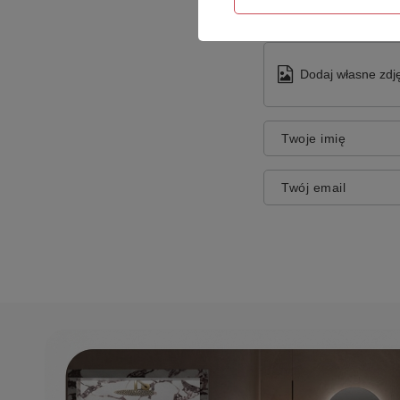
Dodaj własne zdję
Twoje imię
Twój email