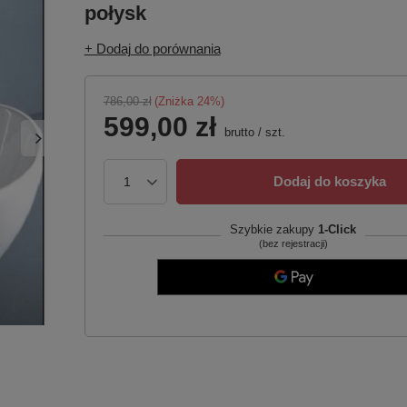
połysk
+ Dodaj do porównania
786,00 zł
(Zniżka
24
%)
599,00 zł
brutto
/
szt.
Dodaj do koszyka
Szybkie zakupy
1-Click
(bez rejestracji)