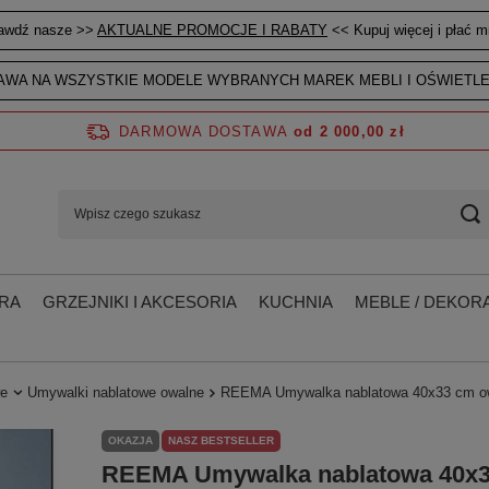
awdź nasze >>
AKTUALNE PROMOCJE I RABATY
<< Kupuj więcej i płać mn
WA NA WSZYSTKIE MODELE WYBRANYCH MAREK MEBLI I OŚWIETLE
DARMOWA DOSTAWA
od 2 000,00 zł
RA
GRZEJNIKI I AKCESORIA
KUCHNIA
MEBLE / DEKORA
we
Umywalki nablatowe owalne
REEMA Umywalka nablatowa 40x33 cm owa
OKAZJA
NASZ BESTSELLER
REEMA Umywalka nablatowa 40x33