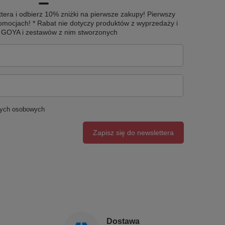
tera i odbierz 10% zniżki na pierwsze zakupy! Pierwszy
omocjach! * Rabat nie dotyczy produktów z wyprzedaży i
u GOYA i zestawów z nim stworzonych
nych osobowych
Zapisz się do newslettera
Dostawa