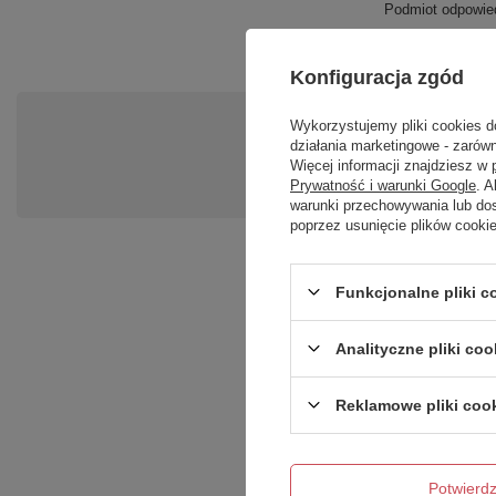
Podmiot odpowied
Konfiguracja zgód
Wykorzystujemy pliki cookies d
Po
działania marketingowe - zarówn
Zadaj pytanie a my odpowiemy ni
Więcej informacji znajdziesz w
Prywatność i warunki Google
. 
warunki przechowywania lub do
poprzez usunięcie plików cooki
Funkcjonalne pliki 
Analityczne pliki coo
Reklamowe pliki coo
Treść twojej opinii
Potwier