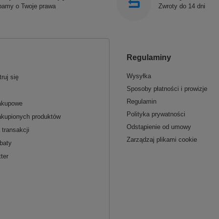
bamy o Twoje prawa
Zwroty do 14 dni
Regulaminy
Wysyłka
ruj się
Sposoby płatności i prowizje
Regulamin
zakupowe
Polityka prywatności
akupionych produktów
Odstąpienie od umowy
 transakcji
Zarządzaj plikami cookie
baty
ter