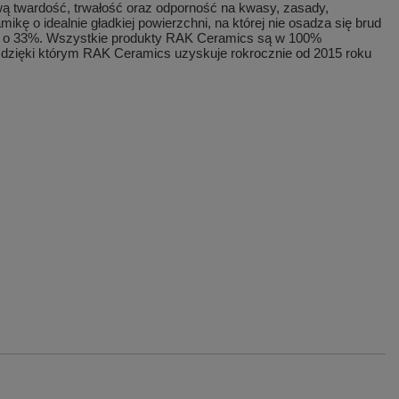
wą twardość, trwałość oraz odporność na kwasy, zasady,
kę o idealnie gładkiej powierzchni, na której nie osadza się brud
ę o 33%. Wszystkie produkty RAK Ceramics są w 100%
ry, dzięki którym RAK Ceramics uzyskuje rokrocznie od 2015 roku