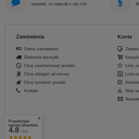
sprawdź, co napisali o nas inni
d
Zamówienia
Konto
Status zamówienia
Zarejest
Śledzenie przesyłki
Koszyk
Chcę zareklamować produkt
Listy 
Chcę odstąpić od umowy
Lista z
Chcę wymienić produkt
Historia
Kontakt
Moje ra
Newslet
Prawdziwe
opinie klientów
4.8
/ 5.0