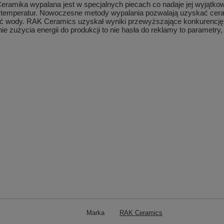
eramika wypalana jest w specjalnych piecach co nadaje jej wyjątko
ch temperatur. Nowoczesne metody wypalania pozwalają uzyskać cerami
ość wody. RAK Ceramics uzyskał wyniki przewyższające konkurencj
nie zużycia energii do produkcji to nie hasła do reklamy to paramet
Marka
RAK Ceramics