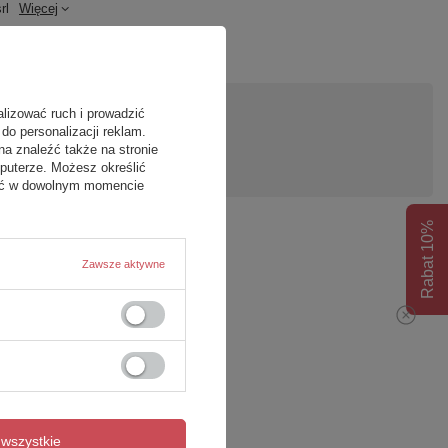
rl
Więcej
alizować ruch i prowadzić
do personalizacji reklam.
pytanie
na znaleźć także na stronie
puterze. Możesz określić
fać w dowolnym momencie
Rabat 10%
Zawsze aktywne
wszystkie