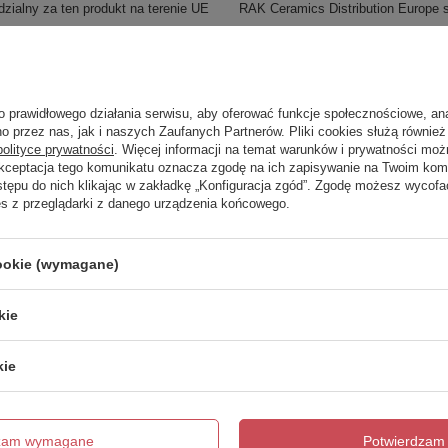
zialny za ten produkt na terenie UE
RAK Ceramics Distribution Europe s
Seria
REEMA
o prawidłowego działania serwisu, aby oferować funkcje społecznościowe, an
trzebujesz pomocy? Masz pytania?
o przez nas, jak i naszych Zaufanych Partnerów. Pliki cookies służą również 
Zadaj 
ezwłocznie, najciekawsze pytania i odpowiedzi publikując dla
polityce prywatności
. Więcej informacji na temat warunków i prywatności moż
innych.
Akceptacja tego komunikatu oznacza zgodę na ich zapisywanie na Twoim kom
stępu do nich klikając w zakładkę „Konfiguracja zgód”. Zgodę możesz wyco
es z przeglądarki z danego urządzenia końcowego.
Napisz swoją opinię
cookie (wymagane)
Twoja ocena:
kie
5/5
kie
dzam wymagane
Potwierdzam 